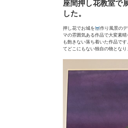
座間押し花教室で
日:
した。
押し花でお城を
作り風景のデ
マの雰囲気ある作品で大変素晴
も飽きない落ち着いた作品です
てどこにもない独自の物となり