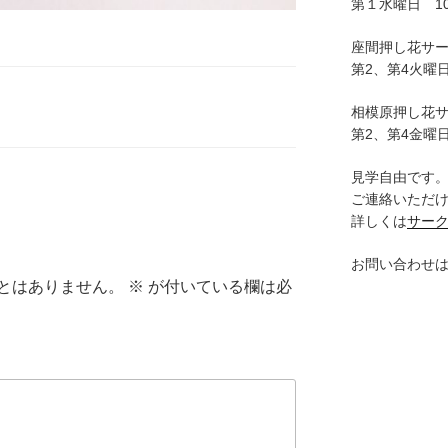
第１水曜日 10:
座間押し花サ
第2、第4火曜日
相模原押し花
第2、第4金曜日
見学自由です
ご連絡いただ
詳しくは
サー
お問い合わせ
とはありません。
※
が付いている欄は必