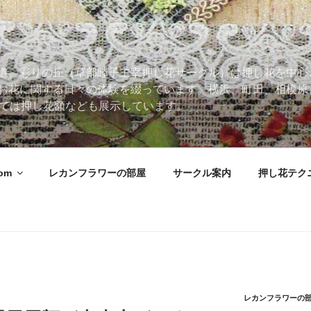
道。彩りの丘（草部睦子主宰押し花サークル）は押し花を中心
お花に関する日々の体験を綴っています。横浜、町田、相模原
 Roomでは押し花額なども展示しています。
oom
レカンフラワーの部屋
サークル案内
押し花テク
レカンフラワーの