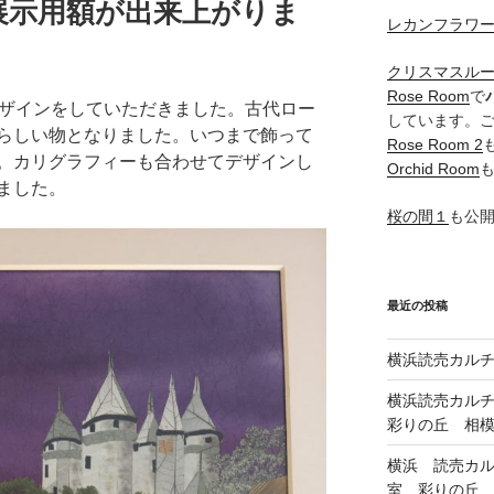
展示用額が出来上がりま
レカンフラワ
クリスマスル
Rose Room
で
ザインをしていただきました。古代ロー
しています。
らしい物となりました。いつまで飾って
Rose Room 2
。カリグラフィーも合わせてデザインし
Orchid Room
ました。
桜の間１
も公
最近の投稿
横浜読売カル
横浜読売カル
彩りの丘 相
横浜 読売カ
室、彩りの丘