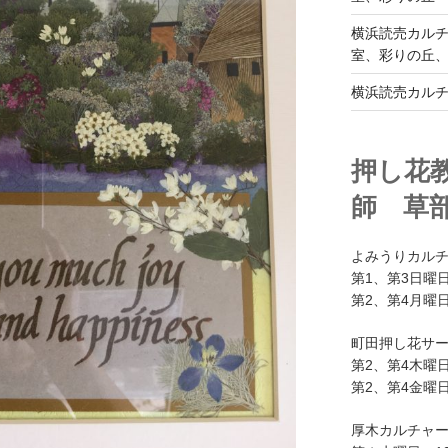
横浜読売カル
室、彩りの丘
横浜読売カル
押し花
師 草
よみうりカル
第1、第3日曜日
第2、第4月曜日
町田押し花サ
第2、第4木曜日
第2、第4金曜日
厚木カルチャ