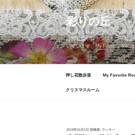
コ
ン
テ
彩りの丘
ン
押し花とレカンフラワーの散歩
ツ
は押し花やレカンフラワーなど
へ
いています。My Favorite
ス
キ
ッ
プ
押し花散歩道
My Favorite R
クリスマスルーム
投
2019年10月1日
投稿者:
ラッキー
稿