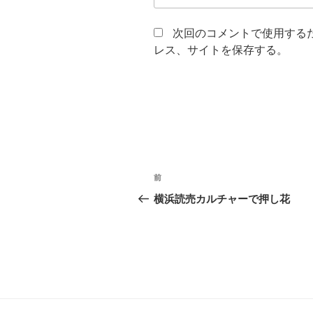
次回のコメントで使用する
レス、サイトを保存する。
投
前
前
稿
の
横浜読売カルチャーで押し花
投
ナ
稿
ビ
ゲ
ー