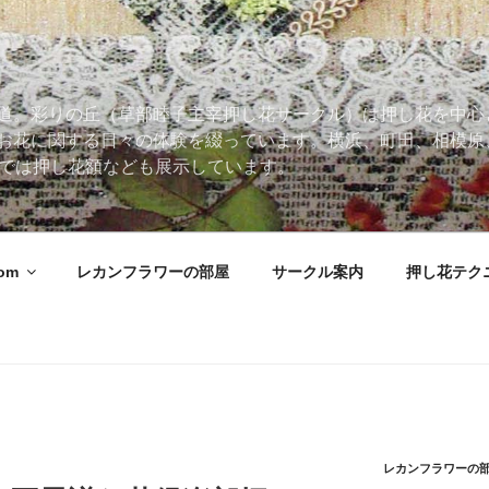
道。彩りの丘（草部睦子主宰押し花サークル）は押し花を中心
お花に関する日々の体験を綴っています。横浜、町田、相模原
 Roomでは押し花額なども展示しています。
oom
レカンフラワーの部屋
サークル案内
押し花テク
レカンフラワーの