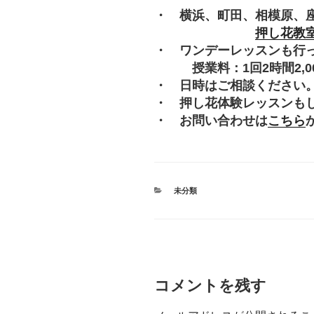
・ 横浜、町田、相模原、
押し花教
・ ワンデーレッスンも行
授業料：1回2時間2,000
・ 日時はご相談ください
・ 押し花体験レッスンも
・ お問い合わせは
こちら
カ
未分類
テ
ゴ
リ
ー
コメントを残す