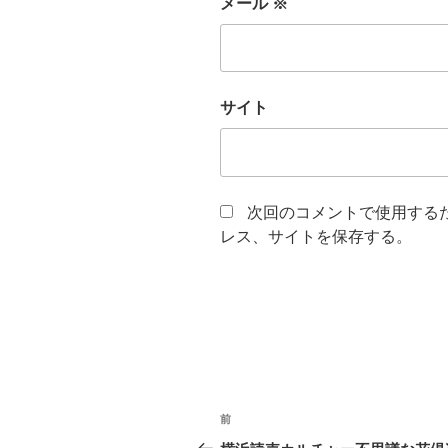
メール
※
サイト
次回のコメントで使用する
レス、サイトを保存する。
投
前
前
稿
の