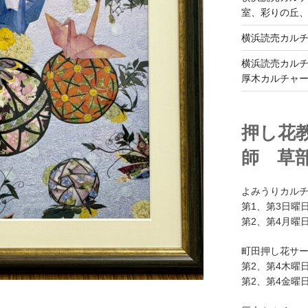
室、彩りの丘
横浜読売カル
横浜読売カル
厚木カルチャ
押し花
師 草
よみうりカル
第1、第3日曜日
第2、第4月曜日
町田押し花サ
第2、第4木曜日
第2、第4金曜日