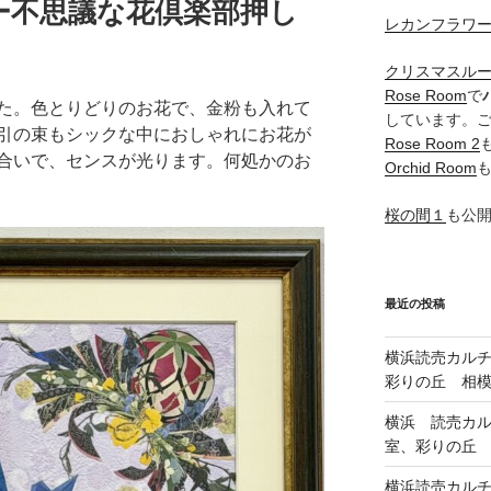
ー不思議な花倶楽部押し
レカンフラワ
クリスマスル
Rose Room
で
た。色とりどりのお花で、金粉も入れて
しています。
引の束もシックな中におしゃれにお花が
Rose Room 2
合いで、センスが光ります。何処かのお
Orchid Room
桜の間１
も公
最近の投稿
横浜読売カル
彩りの丘 相
横浜 読売カ
室、彩りの丘
横浜読売カル