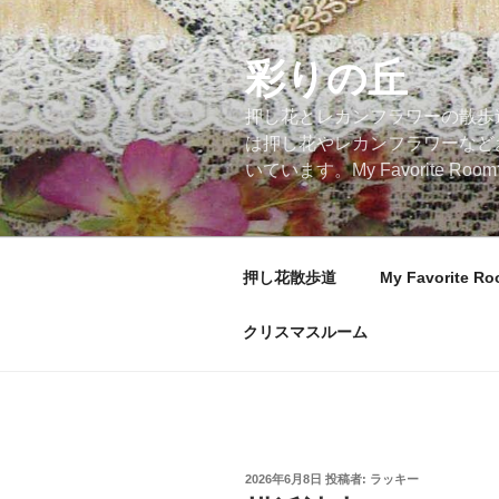
コ
ン
テ
彩りの丘
ン
押し花とレカンフラワーの散歩
ツ
は押し花やレカンフラワーなど
へ
いています。My Favorite
ス
キ
ッ
プ
押し花散歩道
My Favorite R
クリスマスルーム
投
2026年6月8日
投稿者:
ラッキー
稿