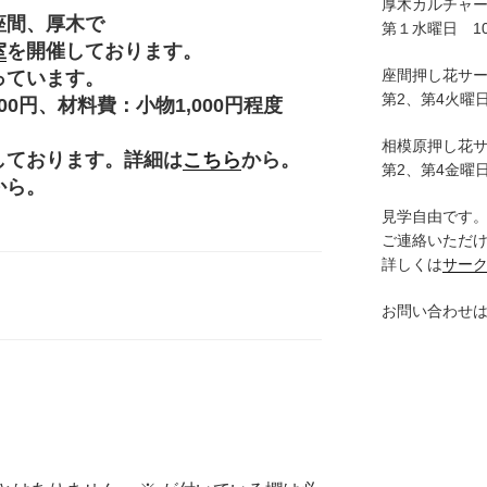
厚木カルチャ
座間、厚木で
第１水曜日 10:
室
を開催しております。
座間押し花サ
っています。
第2、第4火曜日
円、材料費：小物1,000円程度
。
相模原押し花
しております。詳細は
こちら
から。
第2、第4金曜日
から。
見学自由です
ご連絡いただ
詳しくは
サー
お問い合わせ