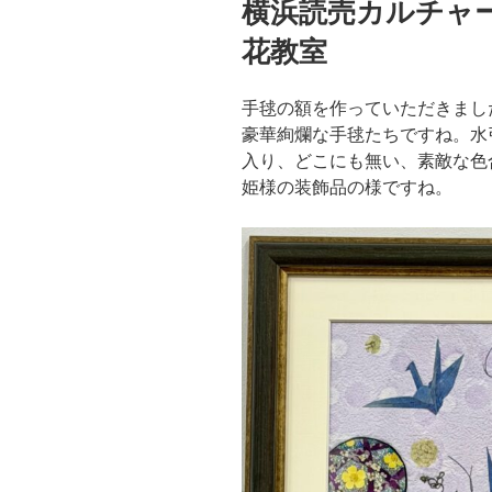
横浜読売カルチャ
日:
花教室
手毬の額を作っていただきまし
豪華絢爛な手毬たちですね。水
入り、どこにも無い、素敵な色
姫様の装飾品の様ですね。