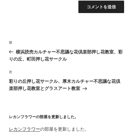
投
前
前
稿
の
横浜読売カルチャー不思議な花倶楽部押し花教室、彩
ナ
投
りの丘、町田押し花サークル
ビ
稿
ゲ
次
次
の
ー
彩りの丘押し花サークル、厚木カルチャー不思議な花倶
投
シ
楽部押し花教室とグラスアート教室
稿
ョ
ン
レカンフラワーの部屋を更新しました。
レカンフラワー
の部屋を更新しました。