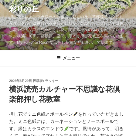
コ
彩りの丘
ン
押し花とレカンフラワーの散歩道。彩りの丘（草部睦子主宰押し
テ
花サークル）は押し花を中心としたサークルです。ブログでは押
ン
し花やレカンフラワーなどお花に関する日々の体験を綴っていま
ツ
す。横浜、町田、相模原、座間、厚木で押し花教室を開いていま
へ
す。My Favorite Roomでは押し花額なども展示しています。
ス
キ
メニュー
ッ
プ
投
2026年3月29日
投稿者:
ラッキー
稿
横浜読売カルチャー不思議な花倶
日:
楽部押し花教室
押し花でミニ色紙とボールペン
を作っていただきまし
た。ミニ色紙には、カーネーションとノースポールで
す。緑はカラスのエンドウ
です。風情があって、明る
くて、春がやって来た！と言う感じですね。芽吹きの頃