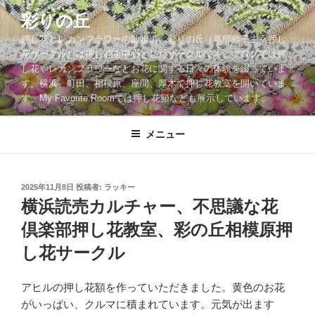
コ
彩りの丘
ン
押し花とレカンフラワーの散歩道。彩りの丘（草部睦子主宰押し
テ
花サークル）は押し花を中心としたサークルです。ブログでは押
ン
し花やレカンフラワーなどお花に関する日々の体験を綴っていま
ツ
す。横浜、町田、相模原、座間、厚木で押し花教室を開いていま
へ
す。My Favorite Roomでは押し花額なども展示しています。
ス
キ
メニュー
ッ
プ
投
2025年11月8日
投稿者:
ラッキー
稿
横浜読売カルチャー、不思議な花
日:
倶楽部押し花教室、彩の丘相模原押
し花サークル
アヒルの押し花額を作っていただきました。黄色のお花
がいっぱい、クルマに積まれています。元気が出ます