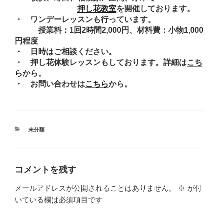
押し花教室
を開催しております。
・ ワンデーレッスンも行っています。
授業料：1回2時間2,000円、材料費：小物1,000
円程度
・ 日時はご相談ください。
・ 押し花体験レッスンもしております。詳細は
こち
ら
から。
・ お問い合わせは
こちら
から。
カ
未分類
テ
ゴ
リ
ー
コメントを残す
メールアドレスが公開されることはありません。
※
が付
いている欄は必須項目です