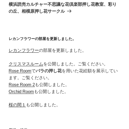
の
ー
横浜読売カルチャー不思議な花倶楽部押し花教室、彩り
投
シ
の丘、相模原押し花サークル
稿
ョ
ン
レカンフラワーの部屋を更新しました。
レカンフラワー
の部屋を更新しました。
クリスマスルーム
を公開しました。ご覧ください。
Rose Room
で
バラの押し花
を用いた花絵額を展示してい
ます。ご覧ください。
Rose Room 2
も公開しました。
Orchid Room
も公開しました。
桜の間１
も公開しました。