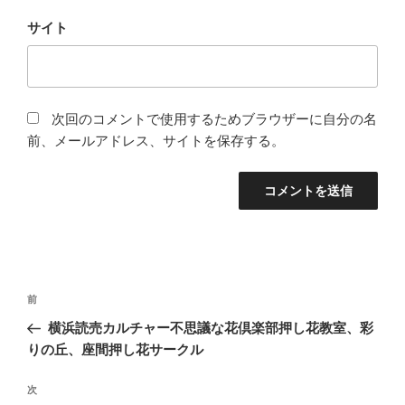
サイト
次回のコメントで使用するためブラウザーに自分の名
前、メールアドレス、サイトを保存する。
投
前
前
稿
の
横浜読売カルチャー不思議な花倶楽部押し花教室、彩
ナ
投
りの丘、座間押し花サークル
ビ
稿
ゲ
次
次