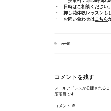
授業料：1回2時間2,000
・ 日時はご相談ください
・ 押し花体験レッスンも
・ お問い合わせは
こちら
カ
未分類
テ
ゴ
リ
ー
コメントを残す
メールアドレスが公開されるこ
須項目です
コメント
※