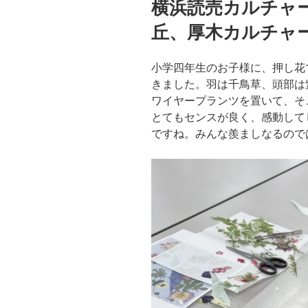
横浜読売カルチャ
日:
丘、厚木カルチャ
小学四年生のお子様に、押し花
きました。羽は千鳥草、頭部は
ワイヤープランツを置いて、そ
とてもセンスが良く、感動して
ですね。みんな羨ましなるので