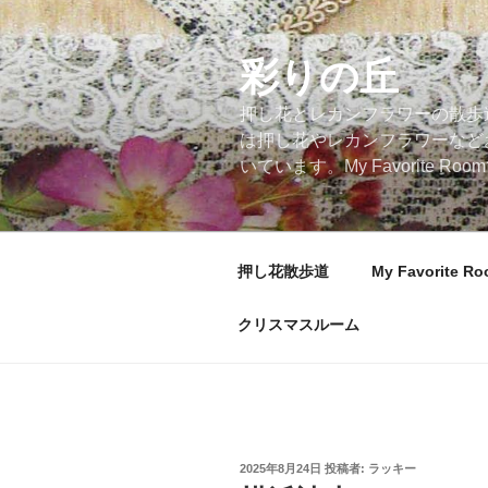
コ
ン
テ
彩りの丘
ン
押し花とレカンフラワーの散歩
ツ
は押し花やレカンフラワーなど
へ
いています。My Favorite
ス
キ
ッ
プ
押し花散歩道
My Favorite R
クリスマスルーム
投
2025年8月24日
投稿者:
ラッキー
稿