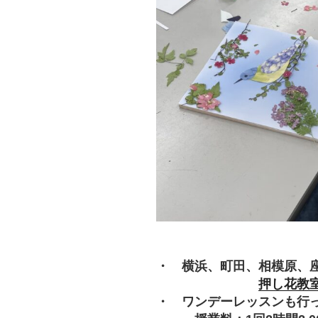
・ 横浜、町田、相模原、
押し花教
・ ワンデーレッスンも行