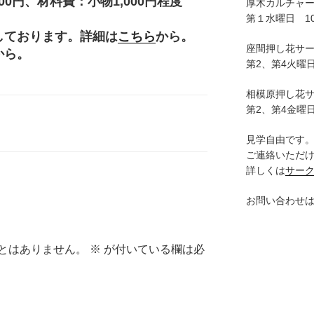
円、材料費：小物1,000円程度
厚木カルチャ
。
第１水曜日 10:
しております。詳細は
こちら
から。
座間押し花サ
から。
第2、第4火曜日
相模原押し花
第2、第4金曜日
見学自由です
ご連絡いただ
詳しくは
サー
お問い合わせ
とはありません。
※
が付いている欄は必