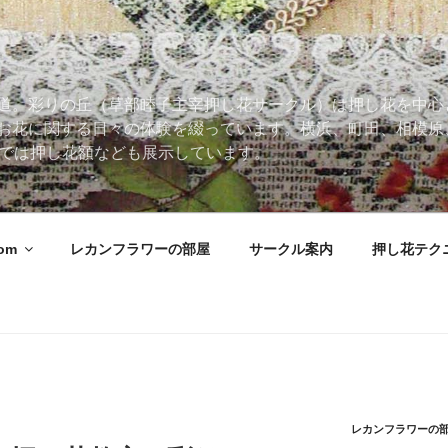
道。彩りの丘（草部睦子主宰押し花サークル）は押し花を中心
お花に関する日々の体験を綴っています。横浜、町田、相模原
 Roomでは押し花額なども展示しています。
oom
レカンフラワーの部屋
サークル案内
押し花テク
レカンフラワーの