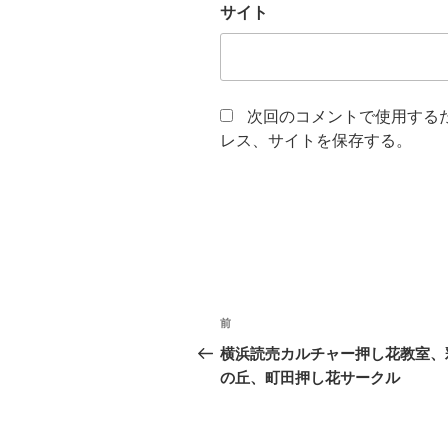
サイト
次回のコメントで使用する
レス、サイトを保存する。
投
前
前
稿
の
横浜読売カルチャー押し花教室、
投
の丘、町田押し花サークル
ナ
稿
ビ