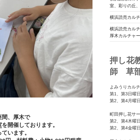
室、彩りの丘
横浜読売カル
横浜読売カル
厚木カルチャ
押し花
師 草
よみうりカル
第1、第3日曜日
第2、第4月曜日
町田押し花サ
座間、厚木で
第2、第4木曜日
室
を開催しております。
第2、第4金曜日
っています。