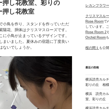
ー押し花教室、彩りの
レカンフラワ
ー押し花教室
クリスマスル
Rose Room
で
で小鳥を作り、スタンドを作っていただ
しています。
紫陽花、胴体はクリスマスローズです。
Rose Room 2
こに小鳥が止まっているデザインです。
Orchid Room
しまいました。夏休みの宿題に丁度良い
はないでしょうか。
桜の間１
も公
最近の投稿
横浜読売カル
彩りの丘 相
横浜 読売カ
室、彩りの丘
横浜読売カル