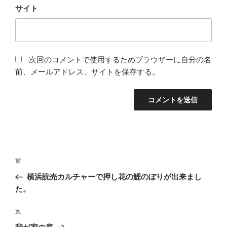
サイト
次回のコメントで使用するためブラウザーに自分の名
前、メールアドレス、サイトを保存する。
投
前
前
稿
の
横浜読売カルチャーで押し花の鯉のぼりが出来まし
ナ
投
た。
ビ
稿
ゲ
次
次
の
ー