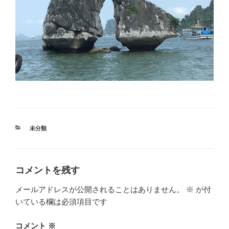
カ
未分類
テ
ゴ
リ
ー
コメントを残す
メールアドレスが公開されることはありません。
※
が付
いている欄は必須項目です
コメント
※