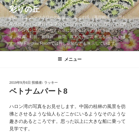
コ
彩りの丘
ン
押し花とレカンフラワーの散歩道。彩りの丘（草部睦子主宰押し
テ
花サークル）は押し花を中心としたサークルです。ブログでは押
ン
し花やレカンフラワーなどお花に関する日々の体験を綴っていま
ツ
す。横浜、町田、相模原、座間、厚木で押し花教室を開いていま
へ
す。My Favorite Roomでは押し花額なども展示しています。
ス
キ
メニュー
ッ
プ
投
2019年9月6日
投稿者:
ラッキー
稿
ベトナムパート8
日:
ハロン湾の写真をお見せします。中国の桂林の風景を彷
彿とさせるような仙人もどこかにいるようなそのような
趣きのあるところです。思った以上に大きな船に乗って
見学です。