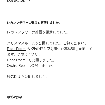
我が家の庭
投
シ
稿
ョ
ン
レカンフラワーの部屋を更新しました。
レカンフラワー
の部屋を更新しました。
クリスマスルーム
を公開しました。ご覧ください。
Rose Room
で
バラの押し花
を用いた花絵額を展示してい
ます。ご覧ください。
Rose Room 2
も公開しました。
Orchid Room
も公開しました。
桜の間１
も公開しました。
最近の投稿