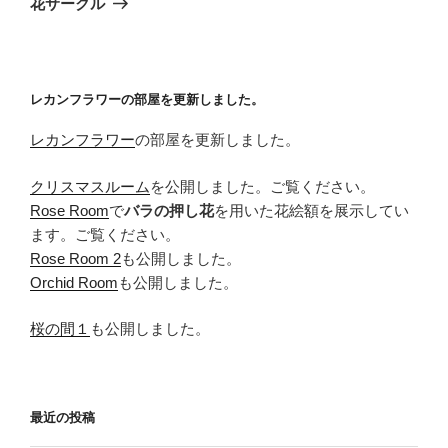
シ
花サークル
稿
ョ
ン
レカンフラワーの部屋を更新しました。
レカンフラワー
の部屋を更新しました。
クリスマスルーム
を公開しました。ご覧ください。
Rose Room
で
バラの押し花
を用いた花絵額を展示してい
ます。ご覧ください。
Rose Room 2
も公開しました。
Orchid Room
も公開しました。
桜の間１
も公開しました。
最近の投稿