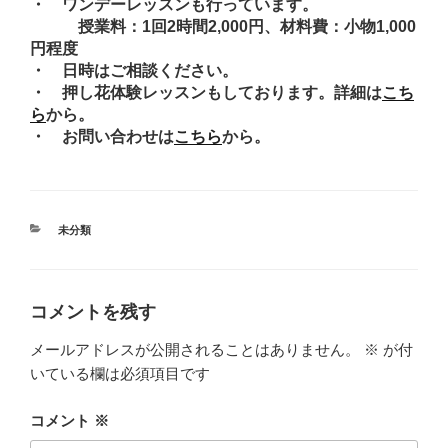
・ ワンデーレッスンも行っています。
授業料：1回2時間2,000円、材料費：小物1,000
円程度
・ 日時はご相談ください。
・ 押し花体験レッスンもしております。詳細は
こち
ら
から。
・ お問い合わせは
こちら
から。
カ
未分類
テ
ゴ
リ
ー
コメントを残す
メールアドレスが公開されることはありません。
※
が付
いている欄は必須項目です
コメント
※