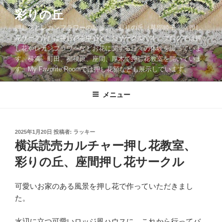
コ
彩りの丘
ン
押し花とレカンフラワーの散歩道。彩りの丘（草部睦子主宰押し
テ
花サークル）は押し花を中心としたサークルです。ブログでは押
ン
し花やレカンフラワーなどお花に関する日々の体験を綴っていま
ツ
す。横浜、町田、相模原、座間、厚木で押し花教室を開いていま
へ
す。My Favorite Roomでは押し花額なども展示しています。
ス
キ
メニュー
ッ
プ
投
2025年1月20日
投稿者:
ラッキー
稿
横浜読売カルチャー押し花教室、
日:
彩りの丘、座間押し花サークル
可愛いお家のある風景を押し花で作っていただきまし
た。
水辺に立つ可愛いロッジ風ハウスに、これから行ってバ