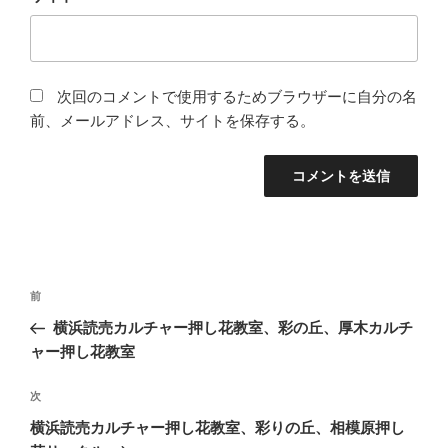
次回のコメントで使用するためブラウザーに自分の名
前、メールアドレス、サイトを保存する。
投
前
前
稿
の
横浜読売カルチャー押し花教室、彩の丘、厚木カルチ
ナ
投
ャー押し花教室
ビ
稿
ゲ
次
次
の
ー
横浜読売カルチャー押し花教室、彩りの丘、相模原押し
投