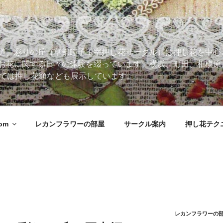
道。彩りの丘（草部睦子主宰押し花サークル）は押し花を中心
お花に関する日々の体験を綴っています。横浜、町田、相模原
 Roomでは押し花額なども展示しています。
oom
レカンフラワーの部屋
サークル案内
押し花テク
レカンフラワーの