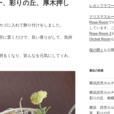
ー、彩りの丘、厚木押し
レカンフラワ
クリスマスル
Rose Room
で
カゴに入れて飾り付けをしました。
しています。
Rose Room 2
所に置くだけで、良い香りがして、気持
Orchid Room
桜の間１
も公
明るくなり、皆んなを元気にしてくれ、
。
最近の投稿
横浜読売カル
横浜読売カル
彩りの丘 相
横浜 読売カ
室、彩りの丘