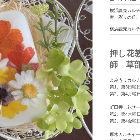
横浜読売カル
室、彩りの丘
横浜読売カル
押し花
師 草
よみうりカル
第1、第3日曜日
第2、第4月曜日
町田押し花サ
第2、第4木曜日
第2、第4金曜日
厚木カルチャ