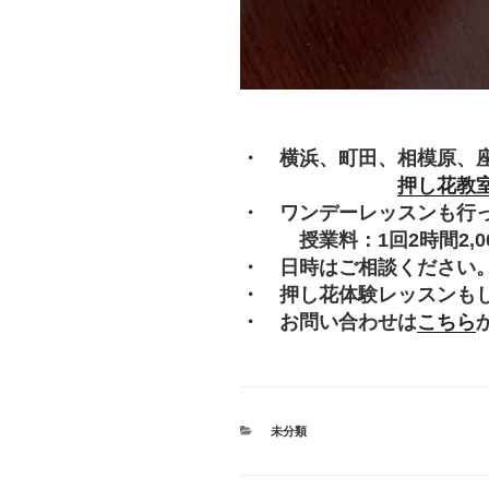
・ 横浜、町田、相模原、
押し花教
・ ワンデーレッスンも行
授業料：1回2時間2,000
・ 日時はご相談ください
・ 押し花体験レッスンも
・ お問い合わせは
こちら
カ
未分類
テ
ゴ
リ