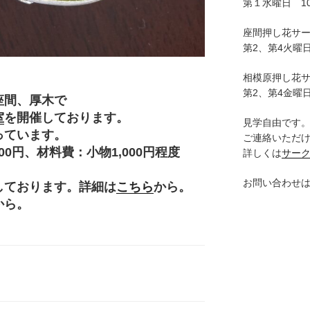
第１水曜日 10:
座間押し花サ
第2、第4火曜日
相模原押し花
第2、第4金曜日
座間、厚木で
室
を開催しております。
見学自由です
っています。
ご連絡いただ
円、材料費：小物1,000円程度
詳しくは
サー
。
お問い合わせ
しております。詳細は
こちら
から。
から。