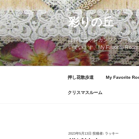
コ
ン
テ
彩りの丘
ン
押し花とレカンフラワーの散歩
ツ
は押し花やレカンフラワーなど
へ
いています。My Favorite
ス
キ
ッ
プ
押し花散歩道
My Favorite R
クリスマスルーム
投
2023年5月13日
投稿者:
ラッキー
稿