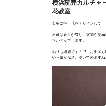
横浜読売カルチャ
日:
花教室
石鹸に押し花をデザインして、
石鹸は香りが有り、玄関や洗面
ちがアップします。
彩りも綺麗ですので、お部屋も
やる気が俄然、湧いて来ますね