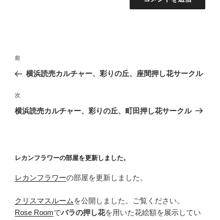
投
前
前
稿
の
横浜読売カルチャー、彩りの丘、座間押し花サークル
ナ
投
ビ
稿
次
次
ゲ
の
横浜読売カルチャー、彩りの丘、町田押し花サークル
投
ー
稿
シ
ョ
レカンフラワーの部屋を更新しました。
ン
レカンフラワー
の部屋を更新しました。
クリスマスルーム
を公開しました。ご覧ください。
Rose Room
で
バラの押し花
を用いた花絵額を展示してい