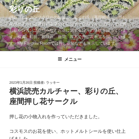
コ
彩りの丘
ン
押し花とレカンフラワーの散歩道。彩りの丘（草部睦子主宰押し
テ
花サークル）は押し花を中心としたサークルです。ブログでは押
ン
し花やレカンフラワーなどお花に関する日々の体験を綴っていま
ツ
す。横浜、町田、相模原、座間、厚木で押し花教室を開いていま
へ
す。My Favorite Roomでは押し花額なども展示しています。
ス
キ
メニュー
ッ
プ
投
2023年1月26日
投稿者:
ラッキー
稿
横浜読売カルチャー、彩りの丘、
日:
座間押し花サークル
押し花の小物入れを作っていただきました。
コスモスのお花を使い、ホットメルトシールを使い仕上
げました。