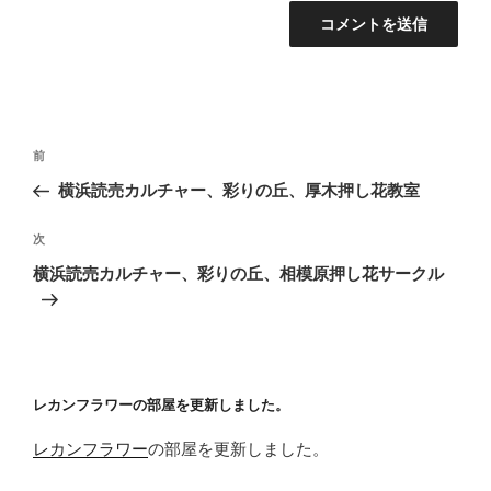
投
前
前
稿
の
横浜読売カルチャー、彩りの丘、厚木押し花教室
ナ
投
ビ
稿
次
次
ゲ
の
横浜読売カルチャー、彩りの丘、相模原押し花サークル
投
ー
稿
シ
ョ
ン
レカンフラワーの部屋を更新しました。
レカンフラワー
の部屋を更新しました。