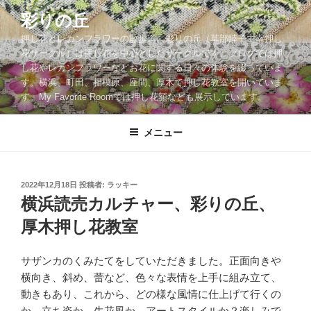
コ
彩りの丘
ン
押し花とレカンフラワーの散歩道。彩りの丘（草部睦子主宰押し
テ
花サークル）は押し花を中心としたサークルです。ブログでは押
ン
し花やレカンフラワーなどお花に関する日々の体験を綴っていま
ツ
す。横浜、町田、相模原、座間、厚木で押し花教室を開いていま
へ
す。My Favorite Roomでは押し花額なども展示しています。
ス
キ
メニュー
ッ
プ
投
2022年12月18日
投稿者:
ラッキー
稿
横浜読売カルチャー、彩りの丘、
日:
厚木押し花教室
サザンカのくみたてをしていただきました。正面向きや
横向き、斜め、蕾など、色々な表情を上手に組み立て、
動きもあり、これから、どの様な風情に仕上げて行くの
か、立ち姿か、生花風か、アートスタイルか？楽しみで