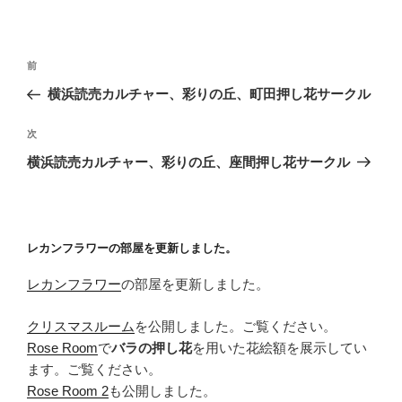
投
前
前
稿
の
横浜読売カルチャー、彩りの丘、町田押し花サークル
ナ
投
ビ
稿
次
次
ゲ
の
横浜読売カルチャー、彩りの丘、座間押し花サークル
投
ー
稿
シ
ョ
レカンフラワーの部屋を更新しました。
ン
レカンフラワー
の部屋を更新しました。
クリスマスルーム
を公開しました。ご覧ください。
Rose Room
で
バラの押し花
を用いた花絵額を展示してい
ます。ご覧ください。
Rose Room 2
も公開しました。