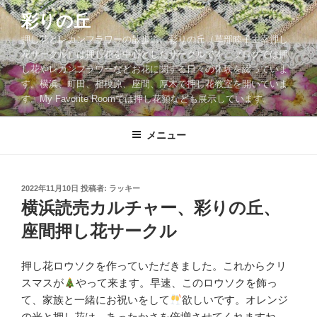
コ
彩りの丘
ン
押し花とレカンフラワーの散歩道。彩りの丘（草部睦子主宰押し
テ
花サークル）は押し花を中心としたサークルです。ブログでは押
ン
し花やレカンフラワーなどお花に関する日々の体験を綴っていま
ツ
す。横浜、町田、相模原、座間、厚木で押し花教室を開いていま
へ
す。My Favorite Roomでは押し花額なども展示しています。
ス
キ
メニュー
ッ
プ
投
2022年11月10日
投稿者:
ラッキー
稿
横浜読売カルチャー、彩りの丘、
日:
座間押し花サークル
押し花ロウソクを作っていただきました。これからクリ
スマスが
やって来ます。早速、このロウソクを飾っ
て、家族と一緒にお祝いをして
欲しいです。オレンジ
の光と押し花は、あったかさを倍増させてくれますね。