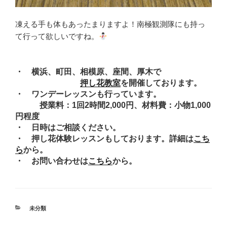
凍える手も体もあったまりますよ！南極観測隊にも持っ
て行って欲しいですね。
・ 横浜、町田、相模原、座間、厚木で
押し花教室
を開催しております。
・ ワンデーレッスンも行っています。
授業料：1回2時間2,000円、材料費：小物1,000
円程度
・ 日時はご相談ください。
・ 押し花体験レッスンもしております。詳細は
こち
ら
から。
・ お問い合わせは
こちら
から。
カ
未分類
テ
ゴ