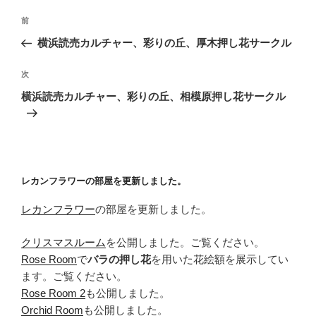
投
前
前
稿
の
横浜読売カルチャー、彩りの丘、厚木押し花サークル
ナ
投
ビ
稿
次
次
ゲ
の
横浜読売カルチャー、彩りの丘、相模原押し花サークル
投
ー
稿
シ
ョ
ン
レカンフラワーの部屋を更新しました。
レカンフラワー
の部屋を更新しました。
クリスマスルーム
を公開しました。ご覧ください。
Rose Room
で
バラの押し花
を用いた花絵額を展示してい
ます。ご覧ください。
Rose Room 2
も公開しました。
Orchid Room
も公開しました。