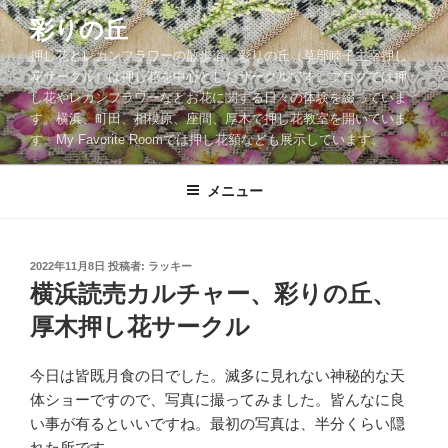
コ
彩りの丘
ン
押し花とレカンフラワーの散歩道。彩りの丘（草部睦子主宰押し
テ
花サークル）は押し花を中心としたサークルです。ブログでは押
ン
し花やレカンフラワーなどお花に関する日々の体験を綴っていま
ツ
す。横浜、町田、相模原、座間、厚木で押し花教室を開いていま
へ
す。My Favorite Roomでは押し花額なども展示しています。
ス
キ
メニュー
ッ
プ
投
2022年11月8日
投稿者:
ラッキー
稿
横浜読売カルチャー、彩りの丘、
日:
厚木押し花サークル
今日は皆既月食の日でした。滅多に見れない神秘的な天
体ショーですので、写真に撮ってみました。皆んなに良
い事が有るといいですね。最初の写真は、半分くらい隠
れた所です。