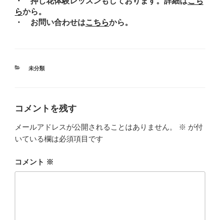
・ 押し花体験レッスンもしております。詳細は
こち
ら
から。
・ お問い合わせは
こちら
から。
カ
未分類
テ
ゴ
リ
ー
コメントを残す
メールアドレスが公開されることはありません。
※
が付
いている欄は必須項目です
コメント
※