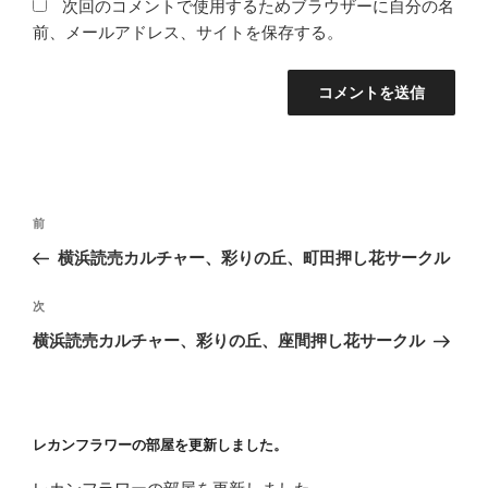
次回のコメントで使用するためブラウザーに自分の名
前、メールアドレス、サイトを保存する。
投
前
前
稿
の
横浜読売カルチャー、彩りの丘、町田押し花サークル
ナ
投
ビ
稿
次
次
ゲ
の
横浜読売カルチャー、彩りの丘、座間押し花サークル
投
ー
稿
シ
ョ
レカンフラワーの部屋を更新しました。
ン