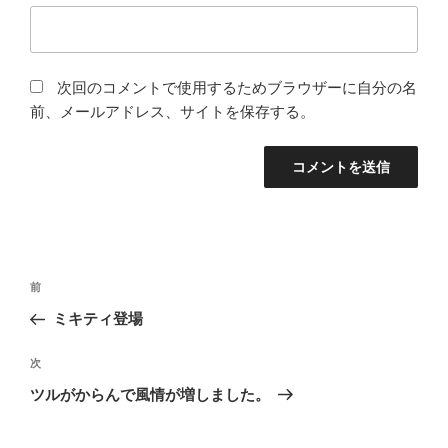
次回のコメントで使用するためブラウザーに自分の名
前、メールアドレス、サイトを保存する。
投
前
前
稿
の
ミキティ登場
ナ
投
ビ
稿
次
次
ゲ
の
ツルがからんで風情が増しました。
投
ー
稿
シ