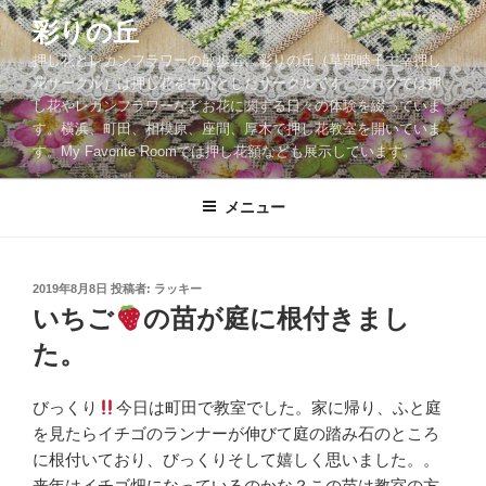
コ
彩りの丘
ン
押し花とレカンフラワーの散歩道。彩りの丘（草部睦子主宰押し
テ
花サークル）は押し花を中心としたサークルです。ブログでは押
ン
し花やレカンフラワーなどお花に関する日々の体験を綴っていま
ツ
す。横浜、町田、相模原、座間、厚木で押し花教室を開いていま
へ
す。My Favorite Roomでは押し花額なども展示しています。
ス
キ
メニュー
ッ
プ
投
2019年8月8日
投稿者:
ラッキー
稿
いちご
の苗が庭に根付きまし
日:
た。
びっくり
今日は町田で教室でした。家に帰り、ふと庭
を見たらイチゴのランナーが伸びて庭の踏み石のところ
に根付いており、びっくりそして嬉しく思いました。。
来年はイチゴ畑になっているのかな？この苗は教室の方