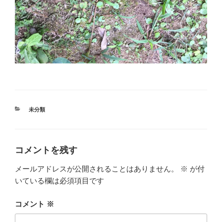
カ
未分類
テ
ゴ
リ
ー
コメントを残す
メールアドレスが公開されることはありません。
※
が付
いている欄は必須項目です
コメント
※