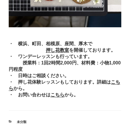
・ 横浜、町田、相模原、座間、厚木で
押し花教室
を開催しております。
・ ワンデーレッスンも行っています。
授業料：1回2時間2,000円、材料費：小物1,000
円程度
・ 日時はご相談ください。
・ 押し花体験レッスンもしております。詳細は
こち
ら
から。
・ お問い合わせは
こちら
から。
カ
未分類
テ