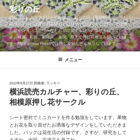
コ
彩りの丘
ン
押し花とレカンフラワーの散歩道。彩りの丘（草部睦子主宰押し
テ
花サークル）は押し花を中心としたサークルです。ブログでは押
ン
し花やレカンフラワーなどお花に関する日々の体験を綴っていま
ツ
す。横浜、町田、相模原、座間、厚木で押し花教室を開いていま
へ
す。My Favorite Roomでは押し花額なども展示しています。
ス
キ
メニュー
ッ
プ
投
2022年9月27日
投稿者:
ラッキー
稿
横浜読売カルチャー、彩りの丘、
日:
相模原押し花サークル
シート密封でミニカードを作る勉強をしています。果物
とお花を取り混ぜたお洒落なデザインをしていただきま
した。バックは花生活の付録です。さすが、研究をして
ますね。次回、完成品を見てね。