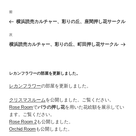
投
前
前
稿
の
横浜読売カルチャー、彩りの丘、座間押し花サークル
ナ
投
ビ
稿
次
次
ゲ
の
横浜読売カルチャー、彩りの丘、町田押し花サークル
投
ー
稿
シ
ョ
レカンフラワーの部屋を更新しました。
ン
レカンフラワー
の部屋を更新しました。
クリスマスルーム
を公開しました。ご覧ください。
Rose Room
で
バラの押し花
を用いた花絵額を展示してい
ます。ご覧ください。
Rose Room 2
も公開しました。
Orchid Room
も公開しました。