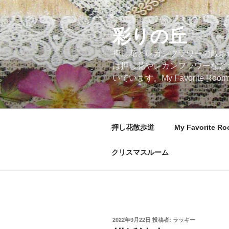
コ
ン
テ
彩りの丘
ン
押し花とレカンフラワーの散歩
ツ
は押し花やレカンフラワーなど
へ
いています。My Favorite
ス
キ
ッ
プ
押し花散歩道
My Favorite R
クリスマスルーム
投
2022年9月22日
投稿者:
ラッキー
稿