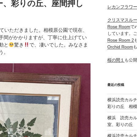
ー、彩りの丘、座間押し
レカンフラワ
クリスマスル
Rose Room
で
ていただきました。相模原公園で現在、
しています。
手間がかかりますが、丁寧に仕上げてい
Rose Room 2
動と
驚き
で、凄いでした。みなさま
Orchid Room
う。
桜の間１
も公
最近の投稿
横浜読売カル
彩りの丘 相
横浜 読売カ
室、彩りの丘
横浜読売カル