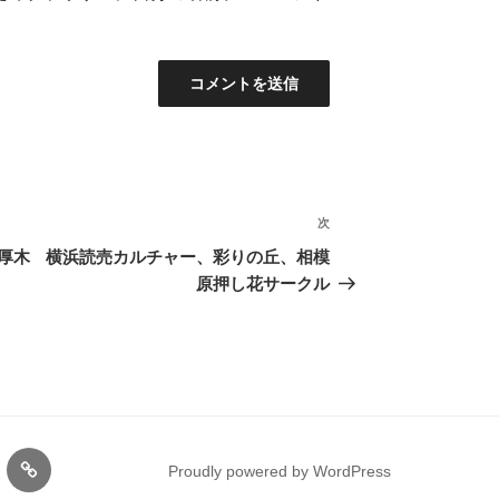
次
次
の
厚木
横浜読売カルチャー、彩りの丘、相模
投
原押し花サークル
稿
gram
サ
Proudly powered by WordPress
ー