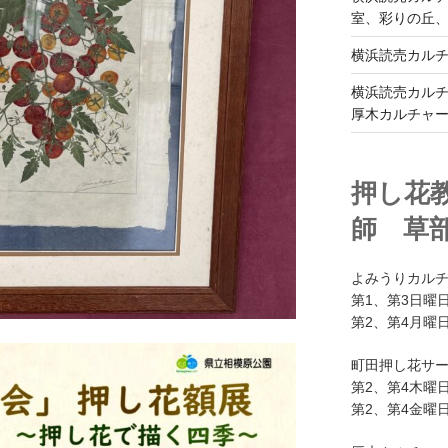
室、彩りの丘
横浜読売カル
横浜読売カル
厚木カルチャ
押し花
師 草
よみうりカル
第1、第3日曜日
第2、第4月曜日
町田押し花サ
第2、第4木曜日
第2、第4金曜日