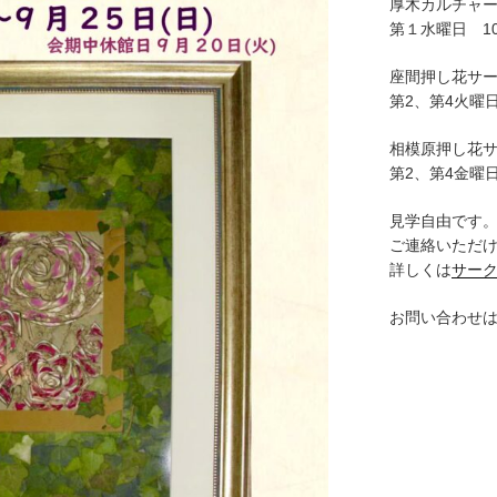
厚木カルチャ
第１水曜日 10:
座間押し花サ
第2、第4火曜日
相模原押し花
第2、第4金曜日
見学自由です
ご連絡いただ
詳しくは
サー
お問い合わせ