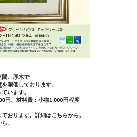
座間、厚木で
室
を開催しております。
っています。
円、材料費：小物1,000円程度
。
しております。詳細は
こちら
から。
から。