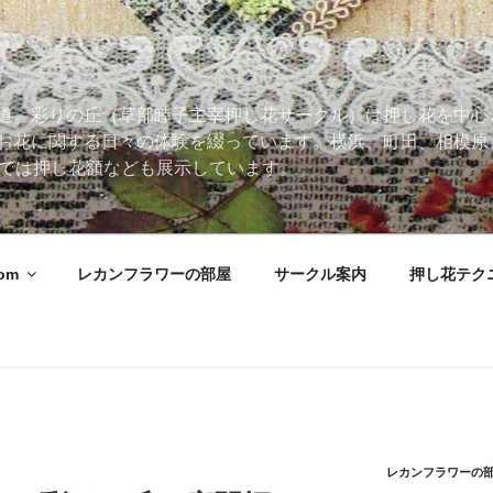
道。彩りの丘（草部睦子主宰押し花サークル）は押し花を中心
お花に関する日々の体験を綴っています。横浜、町田、相模原
 Roomでは押し花額なども展示しています。
oom
レカンフラワーの部屋
サークル案内
押し花テク
レカンフラワーの