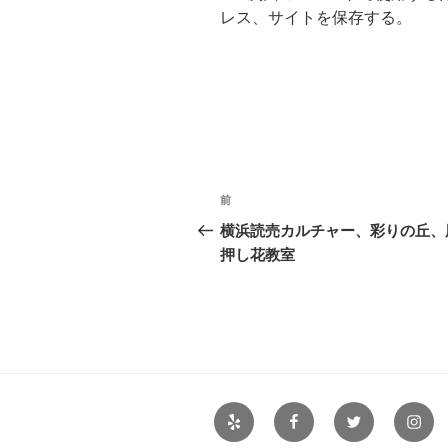
レス、サイトを保存する。
投
前
前
稿
の
横浜読売カルチャー、彩りの丘、
投
押し花教室
ナ
稿
ビ
ゲ
ー
シ
Yelp
Facebook
Twitter
Insta
ョ