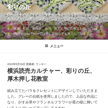
コ
彩りの丘
ン
押し花とレカンフラワーの散歩道。彩りの丘（草部睦子主宰押し
テ
花サークル）は押し花を中心としたサークルです。ブログでは押
ン
し花やレカンフラワーなどお花に関する日々の体験を綴っていま
ツ
す。横浜、町田、相模原、座間、厚木で押し花教室を開いていま
へ
す。My Favorite Roomでは押し花額なども展示しています。
ス
キ
メニュー
ッ
プ
投
2022年9月16日
投稿者:
ラッキー
稿
横浜読売カルチャー、彩りの丘、
日:
厚木押し花教室
組み立てたバラをクレセントにデザインしていただきま
した。グレーの台紙を使用しましたので、上品な作品に
なり、かすみ草やフランネルフラワーが星の様に輝いて
いてよりグレードアップしてますね。