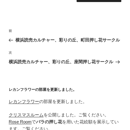
投
前
前
稿
の
横浜読売カルチャー、彩りの丘、町田押し花サークル
ナ
投
ビ
稿
次
次
ゲ
の
横浜読売カルチャー、彩りの丘、座間押し花サークル
投
ー
稿
シ
ョ
レカンフラワーの部屋を更新しました。
ン
レカンフラワー
の部屋を更新しました。
クリスマスルーム
を公開しました。ご覧ください。
Rose Room
で
バラの押し花
を用いた花絵額を展示してい
ます。ご覧ください。