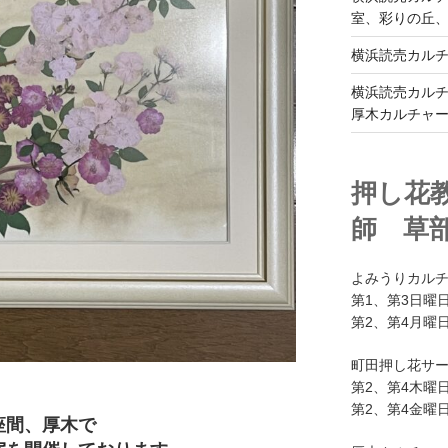
室、彩りの丘
横浜読売カル
横浜読売カル
厚木カルチャ
押し花
師 草
よみうりカル
第1、第3日曜日
第2、第4月曜日
町田押し花サ
第2、第4木曜日
第2、第4金曜日
座間、厚木で