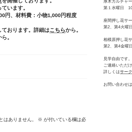
室
を開催しております。
厚木カルチャ
っています。
第１水曜日 10:
円、材料費：小物1,000円程度
座間押し花サ
。
第2、第4火曜日
しております。詳細は
こちら
から。
から。
相模原押し花
第2、第4金曜日
見学自由です
ご連絡いただ
詳しくは
サー
お問い合わせ
とはありません。
※
が付いている欄は必