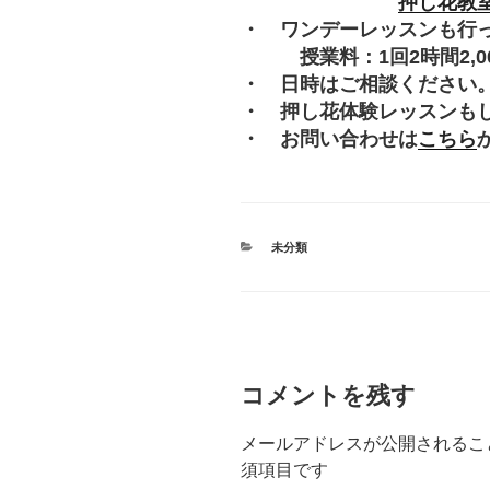
押し花教
・ ワンデーレッスンも行
授業料：1回2時間2,000
・ 日時はご相談ください
・ 押し花体験レッスンも
・ お問い合わせは
こちら
カ
未分類
テ
ゴ
リ
ー
コメントを残す
メールアドレスが公開されるこ
須項目です