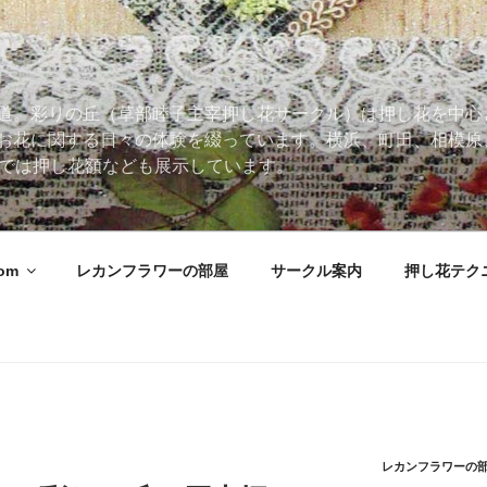
道。彩りの丘（草部睦子主宰押し花サークル）は押し花を中心
お花に関する日々の体験を綴っています。横浜、町田、相模原
 Roomでは押し花額なども展示しています。
oom
レカンフラワーの部屋
サークル案内
押し花テク
レカンフラワーの