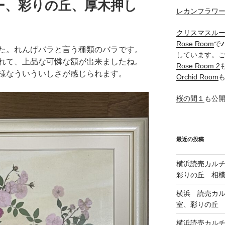
ー、彩りの丘、厚木押し
レカンフラワ
クリスマスル
Rose Room
で
た。れんげバラと言う種類のバラです。
しています。
れて、上品な可憐な額が出来ましたね。
Rose Room 2
様なういういしさが感じられます。
Orchid Room
桜の間１
も公
最近の投稿
横浜読売カル
彩りの丘 相
横浜 読売カ
室、彩りの丘
横浜読売カル