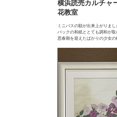
横浜読売カルチャ
日:
花教室
ミニバスの額が出来上がりまし
バックの和紙ととても調和が取
思春期を迎えたばかりの少女の