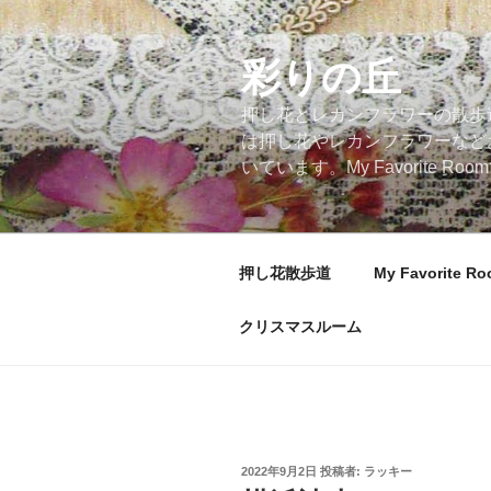
コ
ン
テ
彩りの丘
ン
押し花とレカンフラワーの散歩
ツ
は押し花やレカンフラワーなど
へ
いています。My Favorite
ス
キ
ッ
プ
押し花散歩道
My Favorite R
クリスマスルーム
投
2022年9月2日
投稿者:
ラッキー
稿