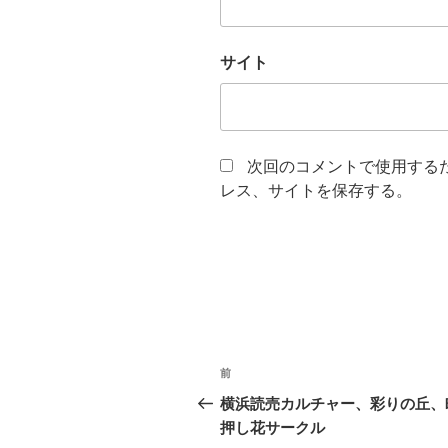
サイト
次回のコメントで使用する
レス、サイトを保存する。
投
前
前
稿
の
横浜読売カルチャー、彩りの丘、
投
押し花サークル
ナ
稿