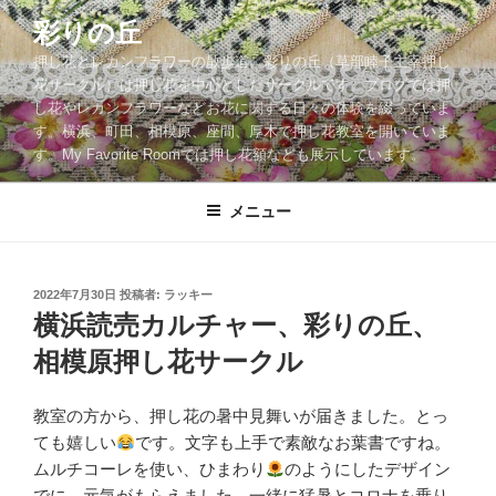
コ
彩りの丘
ン
押し花とレカンフラワーの散歩道。彩りの丘（草部睦子主宰押し
テ
花サークル）は押し花を中心としたサークルです。ブログでは押
ン
し花やレカンフラワーなどお花に関する日々の体験を綴っていま
ツ
す。横浜、町田、相模原、座間、厚木で押し花教室を開いていま
へ
す。My Favorite Roomでは押し花額なども展示しています。
ス
キ
メニュー
ッ
プ
投
2022年7月30日
投稿者:
ラッキー
稿
横浜読売カルチャー、彩りの丘、
日:
相模原押し花サークル
教室の方から、押し花の暑中見舞いが届きました。とっ
ても嬉しい
です。文字も上手で素敵なお葉書ですね。
ムルチコーレを使い、ひまわり
のようにしたデザイン
でに、元気がもらえました。一緒に猛暑とコロナを乗り