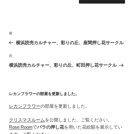
投
前
前
稿
の
横浜読売カルチャー、彩りの丘、座間押し花サークル
ナ
投
ビ
稿
次
次
ゲ
の
横浜読売カルチャー、彩りの丘、町田押し花サークル
投
ー
稿
シ
ョ
レカンフラワーの部屋を更新しました。
ン
レカンフラワー
の部屋を更新しました。
クリスマスルーム
を公開しました。ご覧ください。
Rose Room
で
バラの押し花
を用いた花絵額を展示してい