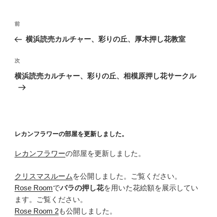
投
前
前
稿
の
横浜読売カルチャー、彩りの丘、厚木押し花教室
ナ
投
ビ
稿
次
次
ゲ
の
横浜読売カルチャー、彩りの丘、相模原押し花サークル
投
ー
稿
シ
ョ
ン
レカンフラワーの部屋を更新しました。
レカンフラワー
の部屋を更新しました。
クリスマスルーム
を公開しました。ご覧ください。
Rose Room
で
バラの押し花
を用いた花絵額を展示してい
ます。ご覧ください。
Rose Room 2
も公開しました。