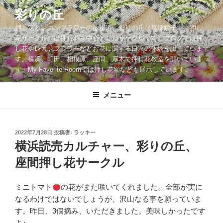
コ
彩りの丘
ン
押し花とレカンフラワーの散歩道。彩りの丘（草部睦子主宰押し
テ
花サークル）は押し花を中心としたサークルです。ブログでは押
ン
し花やレカンフラワーなどお花に関する日々の体験を綴っていま
ツ
す。横浜、町田、相模原、座間、厚木で押し花教室を開いていま
へ
す。My Favorite Roomでは押し花額なども展示しています。
ス
キ
メニュー
ッ
プ
投
2022年7月28日
投稿者:
ラッキー
稿
横浜読売カルチャー、彩りの丘、
日:
座間押し花サークル
ミニトマト
の花がまた咲いてくれました。全部が実に
なるわけではないでしょうが、沢山なる事を願っていま
す。昨日、3個摘み、いただきました。美味しかったです
よ♪