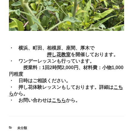
・ 横浜、町田、相模原、座間、厚木で
押し花教室
を開催しております。
・ ワンデーレッスンも行っています。
授業料：1回2時間2,000円、材料費：小物1,000
円程度
・ 日時はご相談ください。
・ 押し花体験レッスンもしております。詳細は
こち
ら
から。
・ お問い合わせは
こちら
から。
カ
未分類
テ