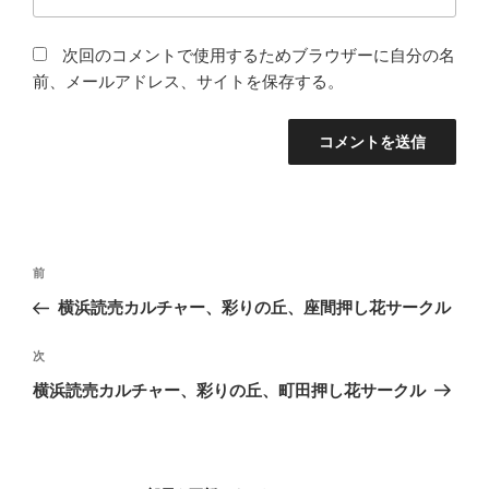
次回のコメントで使用するためブラウザーに自分の名
前、メールアドレス、サイトを保存する。
投
前
前
稿
の
横浜読売カルチャー、彩りの丘、座間押し花サークル
ナ
投
ビ
稿
次
次
ゲ
の
横浜読売カルチャー、彩りの丘、町田押し花サークル
投
ー
稿
シ
ョ