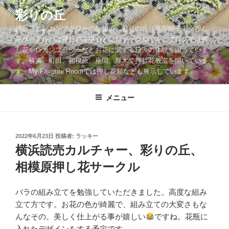
コ
彩りの丘
ン
押し花とレカンフラワーの散歩道。彩りの丘（草部睦子主宰押し
テ
花サークル）は押し花を中心としたサークルです。ブログでは押
ン
し花やレカンフラワーなどお花に関する日々の体験を綴っていま
ツ
す。横浜、町田、相模原、座間、厚木で押し花教室を開いていま
へ
す。My Favorite Roomでは押し花額なども展示しています。
ス
キ
メニュー
ッ
プ
投
2022年6月23日
投稿者:
ラッキー
稿
横浜読売カルチャー、彩りの丘、
日:
相模原押し花サークル
バラの組み立てを勉強していただきました。高度な組み
立て方です。お花の色が綺麗で、組み立ての大変さもな
んなその。美しく仕上がる事が嬉しい
ですね。花瓶に
入れたデザインをする予定です。