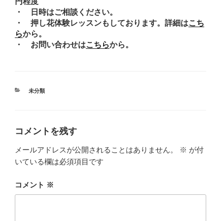
円程度
・ 日時はご相談ください。
・ 押し花体験レッスンもしております。詳細は
こち
ら
から。
・ お問い合わせは
こちら
から。
カ
未分類
テ
ゴ
リ
ー
コメントを残す
メールアドレスが公開されることはありません。
※
が付
いている欄は必須項目です
コメント
※