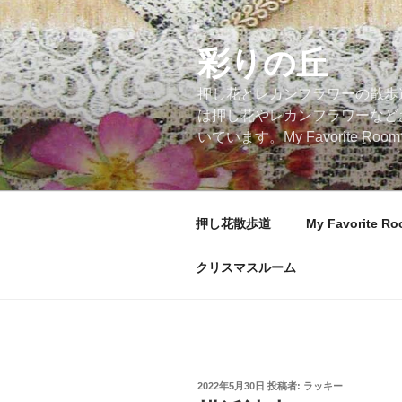
コ
ン
テ
彩りの丘
ン
押し花とレカンフラワーの散歩
ツ
は押し花やレカンフラワーなど
へ
いています。My Favorite
ス
キ
ッ
プ
押し花散歩道
My Favorite R
クリスマスルーム
投
2022年5月30日
投稿者:
ラッキー
稿