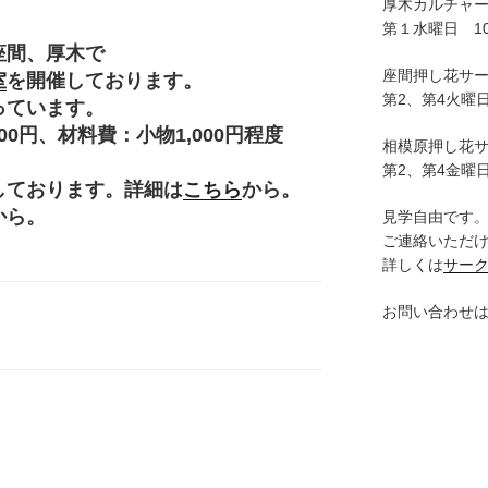
厚木カルチャ
第１水曜日 10:
座間、厚木で
座間押し花サ
室
を開催しております。
第2、第4火曜日
っています。
円、材料費：小物1,000円程度
相模原押し花
。
第2、第4金曜日
しております。詳細は
こちら
から。
から。
見学自由です
ご連絡いただ
詳しくは
サー
お問い合わせ