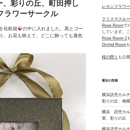
ー、彩りの丘、町田押し
レカンフラワ
フラワーサークル
クリスマスル
Rose Room
で
を化粧箱
の中に入れました。黒とゴー
しています。
り、お花も映えて、どこに飾っても遜色
Rose Room 2
Orchid Room
桜の間１
も公
最近の投稿
横浜読売カル
彩りの丘 相
横浜 読売カ
室、彩りの丘
横浜読売カル