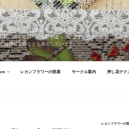
道。彩りの丘（草部睦子主宰押し花サークル）は押し花を中心
お花に関する日々の体験を綴っています。横浜、町田、相模原
 Roomでは押し花額なども展示しています。
oom
レカンフラワーの部屋
サークル案内
押し花テク
レカンフラワーの