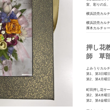
室、彩りの丘
横浜読売カル
横浜読売カル
厚木カルチャ
押し花
師 草
よみうりカル
第1、第3日曜日
第2、第4月曜日
町田押し花サ
第2、第4木曜日
第2、第4金曜日