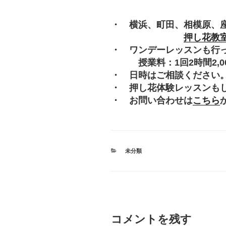
・ 横浜、町田、相模原、
押し花教
・ ワンデーレッスンも行
授業料：1回2時間2,000
・ 日時はご相談ください
・ 押し花体験レッスンも
・ お問い合わせは
こちら
カ
未分類
テ
ゴ
リ
ー
コメントを残す