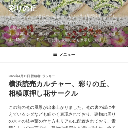
コ
彩りの丘
ン
押し花とレカンフラワーの散歩道。彩りの丘（草部睦子主宰押し
テ
花サークル）は押し花を中心としたサークルです。ブログでは押
ン
し花やレカンフラワーなどお花に関する日々の体験を綴っていま
ツ
す。横浜、町田、相模原、座間、厚木で押し花教室を開いていま
へ
す。My Favorite Roomでは押し花額なども展示しています。
ス
キ
メニュー
ッ
プ
投
2022年4月11日
投稿者:
ラッキー
稿
横浜読売カルチャー、彩りの丘、
日:
相模原押し花サークル
この前の滝の風景が出来上がりました。滝の裏の崖に生
えているシダなども細かく表現されており、建物の周り
の木々の枝や葉の付き方もリアルに配置されており、素
晴らしいの一言です。建物の緻密さも凄いですね。全て