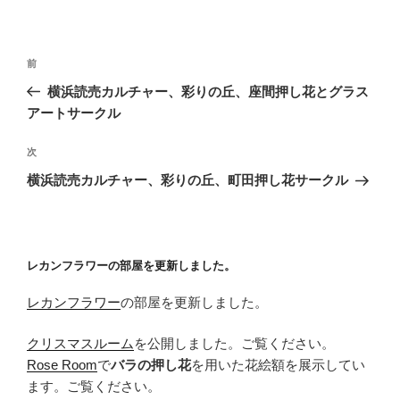
投
前
前
稿
の
横浜読売カルチャー、彩りの丘、座間押し花とグラス
ナ
投
アートサークル
ビ
稿
ゲ
次
次
の
ー
横浜読売カルチャー、彩りの丘、町田押し花サークル
投
シ
稿
ョ
ン
レカンフラワーの部屋を更新しました。
レカンフラワー
の部屋を更新しました。
クリスマスルーム
を公開しました。ご覧ください。
Rose Room
で
バラの押し花
を用いた花絵額を展示してい
ます。ご覧ください。