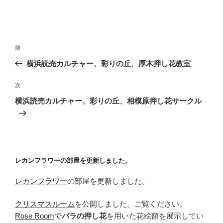
投
前
前
稿
の
横浜読売カルチャー、彩りの丘、厚木押し花教室
ナ
投
ビ
稿
次
次
ゲ
の
横浜読売カルチャー、彩りの丘、相模原押し花サークル
投
ー
稿
シ
ョ
ン
レカンフラワーの部屋を更新しました。
レカンフラワー
の部屋を更新しました。
クリスマスルーム
を公開しました。ご覧ください。
Rose Room
で
バラの押し花
を用いた花絵額を展示してい