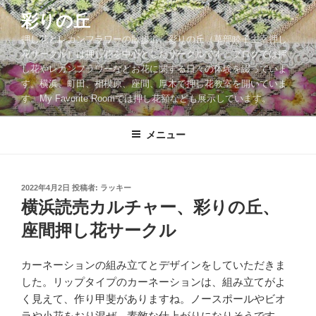
コ
彩りの丘
ン
押し花とレカンフラワーの散歩道。彩りの丘（草部睦子主宰押し
テ
花サークル）は押し花を中心としたサークルです。ブログでは押
ン
し花やレカンフラワーなどお花に関する日々の体験を綴っていま
ツ
す。横浜、町田、相模原、座間、厚木で押し花教室を開いていま
へ
す。My Favorite Roomでは押し花額なども展示しています。
ス
キ
メニュー
ッ
プ
投
2022年4月2日
投稿者:
ラッキー
稿
横浜読売カルチャー、彩りの丘、
日:
座間押し花サークル
カーネーションの組み立てとデザインをしていただきま
した。リップタイプのカーネーションは、組み立てがよ
く見えて、作り甲斐がありますね。ノースポールやビオ
ラや小花をおり混ぜ、素敵な仕上がりになりそうです。