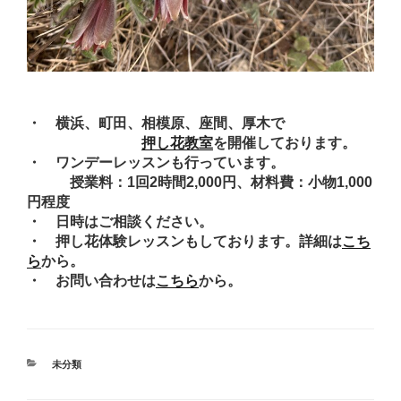
・ 横浜、町田、相模原、座間、厚木で
押し花教室
を開催しております。
・ ワンデーレッスンも行っています。
授業料：1回2時間2,000円、材料費：小物1,000
円程度
・ 日時はご相談ください。
・ 押し花体験レッスンもしております。詳細は
こち
ら
から。
・ お問い合わせは
こちら
から。
カ
未分類
テ
ゴ