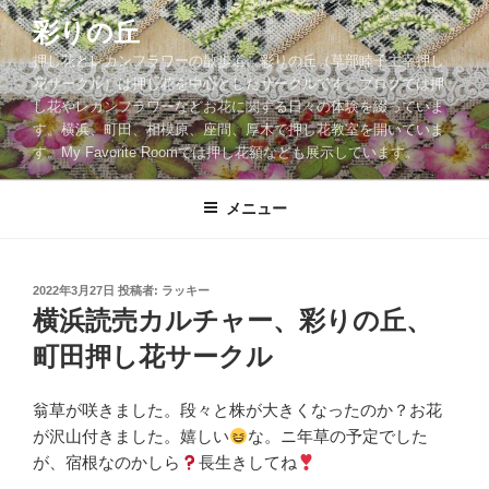
コ
彩りの丘
ン
押し花とレカンフラワーの散歩道。彩りの丘（草部睦子主宰押し
テ
花サークル）は押し花を中心としたサークルです。ブログでは押
ン
し花やレカンフラワーなどお花に関する日々の体験を綴っていま
ツ
す。横浜、町田、相模原、座間、厚木で押し花教室を開いていま
へ
す。My Favorite Roomでは押し花額なども展示しています。
ス
キ
メニュー
ッ
プ
投
2022年3月27日
投稿者:
ラッキー
稿
横浜読売カルチャー、彩りの丘、
日:
町田押し花サークル
翁草が咲きました。段々と株が大きくなったのか？お花
が沢山付きました。嬉しい
な。ニ年草の予定でした
が、宿根なのかしら
長生きしてね