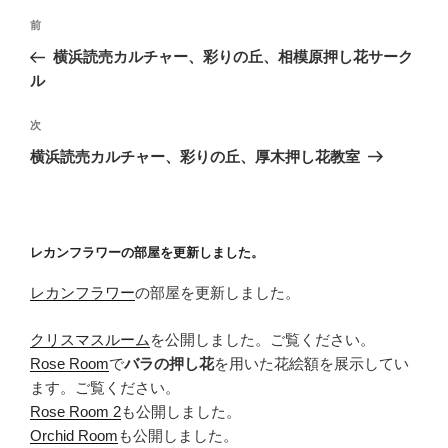
投
前
前
稿
の
横浜読売カルチャー、彩りの丘、相模原押し花サーク
ナ
投
ル
ビ
稿
ゲ
次
次
の
ー
横浜読売カルチャー、彩りの丘、厚木押し花教室
投
シ
稿
ョ
ン
レカンフラワーの部屋を更新しました。
レカンフラワー
の部屋を更新しました。
クリスマスルーム
を公開しました。ご覧ください。
Rose Room
で
バラの押し花
を用いた花絵額を展示してい
ます。ご覧ください。
Rose Room 2
も公開しました。
Orchid Room
も公開しました。