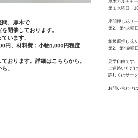
厚木カルチャ
第１水曜日 10:
座間押し花サ
座間、厚木で
第2、第4火曜日
室
を開催しております。
っています。
相模原押し花
円、材料費：小物1,000円程度
第2、第4金曜日
。
しております。詳細は
こちら
から。
見学自由です
ご連絡いただ
から。
詳しくは
サー
お問い合わせ