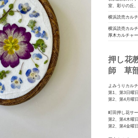
室、彩りの丘
横浜読売カル
横浜読売カル
厚木カルチャ
押し花
師 草
よみうりカル
第1、第3日曜日
第2、第4月曜日
町田押し花サ
第2、第4木曜日
第2、第4金曜日