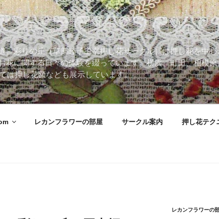
道。彩りの丘（草部睦子主宰押し花サークル）は押し花を中心
お花に関する日々の体験を綴っています。横浜、町田、相模原
 Roomでは押し花額なども展示しています。
oom
レカンフラワーの部屋
サークル案内
押し花テク
レカンフラワーの