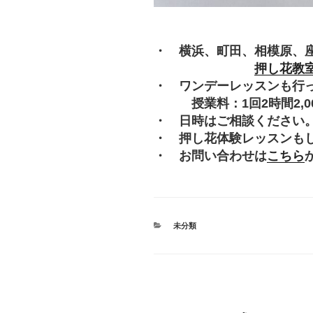
・ 横浜、町田、相模原、
押し花教
・ ワンデーレッスンも行
授業料：1回2時間2,000
・ 日時はご相談ください
・ 押し花体験レッスンも
・ お問い合わせは
こちら
カ
未分類
テ
ゴ
リ
ー