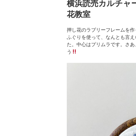
横浜読売カルチャ
日:
花教室
押し花のラブリーフレームを作
ふぐりを使って、なんとも言え
た。中心はプリムラです。さあ
う