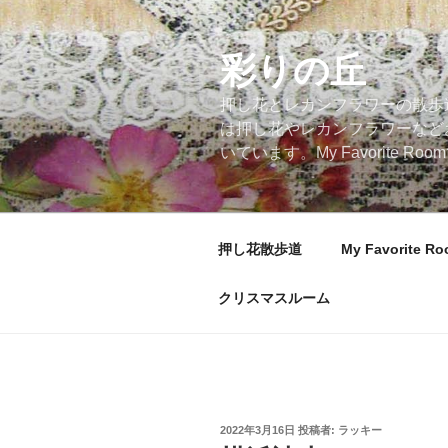
コ
ン
テ
彩りの丘
ン
押し花とレカンフラワーの散歩
ツ
は押し花やレカンフラワーなど
へ
いています。My Favorite
ス
キ
ッ
プ
押し花散歩道
My Favorite R
クリスマスルーム
投
2022年3月16日
投稿者:
ラッキー
稿