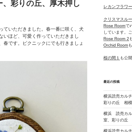
ー、彩りの丘、厚木押し
レカンフラワ
クリスマスル
Rose Room
で
っていただきました。春一番に咲く、犬
しています。
ないほど、可愛く作っていただきまし
Rose Room 2
、春です。ピクニックにでも行きましょ
Orchid Room
桜の間１
も公
最近の投稿
横浜読売カル
彩りの丘 相
横浜 読売カ
室、彩りの丘
横浜読売カル