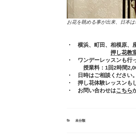
お花を眺める事が出来、日本は
・ 横浜、町田、相模原、
押し花教
・ ワンデーレッスンも行
授業料：1回2時間2,000
・ 日時はご相談ください
・ 押し花体験レッスンも
・ お問い合わせは
こちら
カ
未分類
テ
ゴ
リ