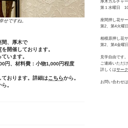
厚木カルチャ
第１水曜日 10:
座間押し花サ
幸せですね。
第2、第4火曜日
相模原押し花
座間、厚木で
第2、第4金曜日
室
を開催しております。
っています。
見学自由です
ご連絡いただ
円、材料費：小物1,000円程度
詳しくは
サー
。
しております。詳細は
こちら
から。
お問い合わせ
から。