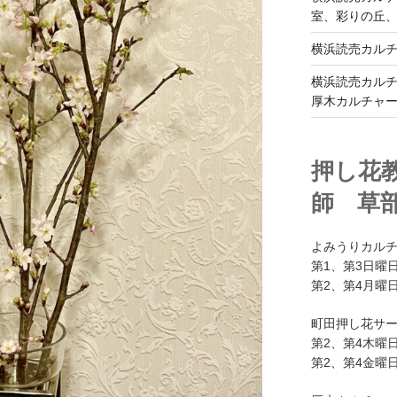
室、彩りの丘
横浜読売カル
横浜読売カル
厚木カルチャ
押し花
師 草
よみうりカル
第1、第3日曜日
第2、第4月曜日
町田押し花サ
第2、第4木曜日
第2、第4金曜日