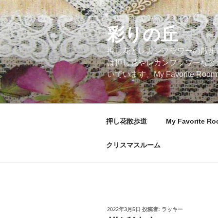
コ
ン
テ
彩りの丘
ン
押し花とレカンフラワーの散歩
ツ
は押し花やレカンフラワーなど
へ
いています。My Favorite
ス
キ
ッ
プ
押し花散歩道
My Favorite R
クリスマスルーム
投
2022年3月5日
投稿者:
ラッキー
稿