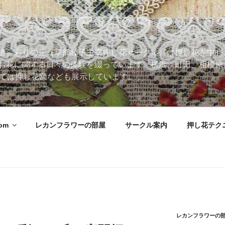
道。彩りの丘（草部睦子主宰押し花サークル）は押し花を中心
お花に関する日々の体験を綴っています。横浜、町田、相模原
 Roomでは押し花額なども展示しています。
oom
レカンフラワーの部屋
サークル案内
押し花テク
レカンフラワーの