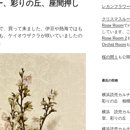
ー、彩りの丘、座間押し
レカンフラワ
クリスマスル
Rose Room
で
で、買って来ました。伊豆や熱海ではも
しています。
も、ケイオウザクラが咲いていましたの
Rose Room 2
。
Orchid Room
桜の間１
も公
最近の投稿
横浜読売カル
彩りの丘 相
横浜 読売カ
室、彩りの丘
横浜読売カル