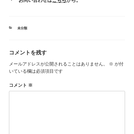
・ お問い合わせは
こちら
から。
カ
未分類
テ
ゴ
リ
ー
コメントを残す
メールアドレスが公開されることはありません。
※
が付
いている欄は必須項目です
コメント
※