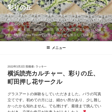
コ
彩りの丘
ン
押し花とレカンフラワーの散歩道。彩りの丘（草部睦子主宰押し
テ
花サークル）は押し花を中心としたサークルです。ブログでは押
ン
し花やレカンフラワーなどお花に関する日々の体験を綴っていま
ツ
す。横浜、町田、相模原、座間、厚木で押し花教室を開いていま
へ
す。My Favorite Roomでは押し花額なども展示しています。
ス
キ
メニュー
ッ
プ
投
2022年3月2日
投稿者:
ラッキー
稿
横浜読売カルチャー、彩りの丘、
日:
町田押し花サークル
グラスアートの体験をしていただきました。バラの写真
立てです。初めての方には、細かい所があり、少し難し
かったかも知れません。でも挫けず、最後まで挑んでい
ただき、立派な作品が出来上がりましたよ。