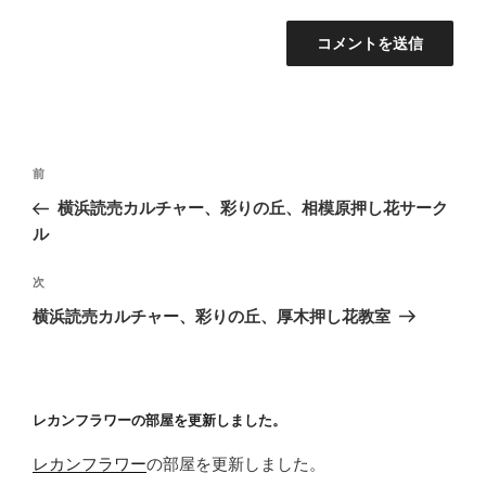
投
前
前
稿
の
横浜読売カルチャー、彩りの丘、相模原押し花サーク
ナ
投
ル
ビ
稿
ゲ
次
次
の
ー
横浜読売カルチャー、彩りの丘、厚木押し花教室
投
シ
稿
ョ
ン
レカンフラワーの部屋を更新しました。
レカンフラワー
の部屋を更新しました。