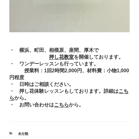
・ 横浜、町田、相模原、座間、厚木で
押し花教室
を開催しております。
・ ワンデーレッスンも行っています。
授業料：1回2時間2,000円、材料費：小物1,000
円程度
・ 日時はご相談ください。
・ 押し花体験レッスンもしております。詳細は
こち
ら
から。
・ お問い合わせは
こちら
から。
カ
未分類
テ