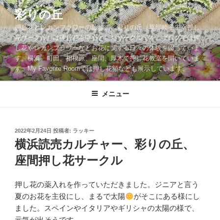
コ
彩りの丘
ン
押し花とレカンフラワーの散歩道。彩りの丘（草部睦子主宰押し
テ
花サークル）は押し花を中心としたサークルです。ブログでは押
ン
し花やレカンフラワーなどお花に関する日々の体験を綴っていま
ツ
す。横浜、町田、相模原、座間、厚木で押し花教室を開いていま
へ
す。My Favorite Roomでは押し花額なども展示しています。
ス
キ
メニュー
ッ
プ
投
2022年2月24日
投稿者:
ラッキー
稿
横浜読売カルチャー、彩りの丘、
日:
座間押し花サークル
押し花の薬入れを作っていただきました。ジニアと言う
夏のお花を主役にし、まるで太陽
がそこにある様にし
ました。スペインやイタリアやギリシャの太陽の様で、
元気が出そうです。