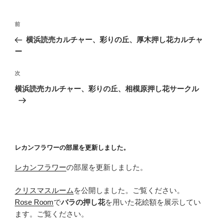
投
前
前
稿
の
横浜読売カルチャー、彩りの丘、厚木押し花カルチャ
ナ
投
ー
ビ
稿
ゲ
次
次
の
ー
横浜読売カルチャー、彩りの丘、相模原押し花サークル
投
シ
稿
ョ
ン
レカンフラワーの部屋を更新しました。
レカンフラワー
の部屋を更新しました。
クリスマスルーム
を公開しました。ご覧ください。
Rose Room
で
バラの押し花
を用いた花絵額を展示してい
ます。ご覧ください。