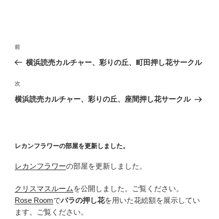
投
前
前
稿
の
横浜読売カルチャー、彩りの丘、町田押し花サークル
ナ
投
ビ
稿
次
次
ゲ
の
横浜読売カルチャー、彩りの丘、座間押し花サークル
投
ー
稿
シ
ョ
レカンフラワーの部屋を更新しました。
ン
レカンフラワー
の部屋を更新しました。
クリスマスルーム
を公開しました。ご覧ください。
Rose Room
で
バラの押し花
を用いた花絵額を展示してい
ます。ご覧ください。