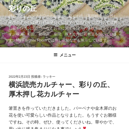
コ
彩りの丘
ン
押し花とレカンフラワーの散歩道。彩りの丘（草部睦子主宰押し
テ
花サークル）は押し花を中心としたサークルです。ブログでは押
ン
し花やレカンフラワーなどお花に関する日々の体験を綴っていま
ツ
す。横浜、町田、相模原、座間、厚木で押し花教室を開いていま
へ
す。My Favorite Roomでは押し花額なども展示しています。
ス
キ
メニュー
ッ
プ
投
2022年2月23日
投稿者:
ラッキー
稿
横浜読売カルチャー、彩りの丘、
日:
厚木押し花カルチャー
箸置きを作っていただきました。バーベナや金木犀のお
花を使い可愛らしい作品となりました。もうすぐお雛様
ですね。その時、ぜひ、使ってくださいね。華やかで、
思い出に残る集まりになる事でしょう