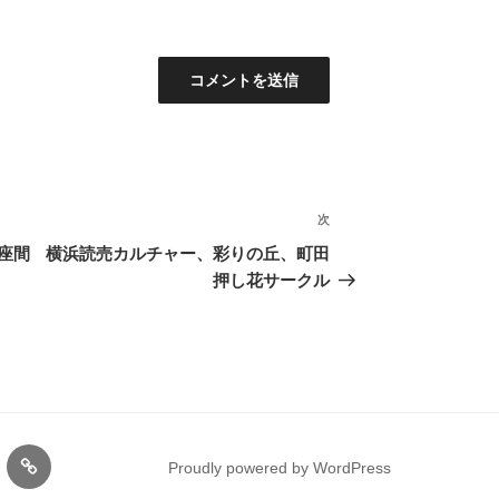
次
次
の
座間
横浜読売カルチャー、彩りの丘、町田
投
押し花サークル
稿
gram
サ
Proudly powered by WordPress
ー