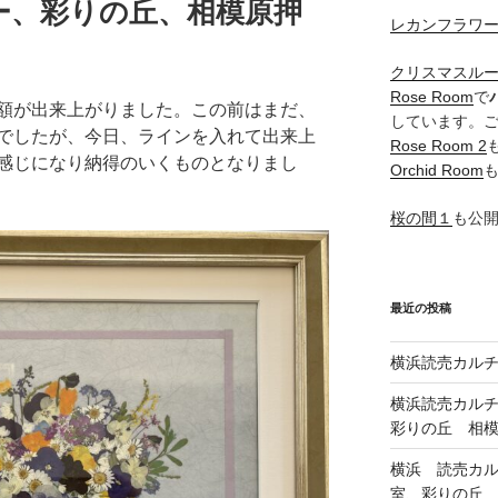
ー、彩りの丘、相模原押
レカンフラワ
クリスマスル
Rose Room
で
額が出来上がりました。この前はまだ、
しています。
でしたが、今日、ラインを入れて出来上
Rose Room 2
感じになり納得のいくものとなりまし
Orchid Room
桜の間１
も公
最近の投稿
横浜読売カル
横浜読売カル
彩りの丘 相
横浜 読売カ
室、彩りの丘