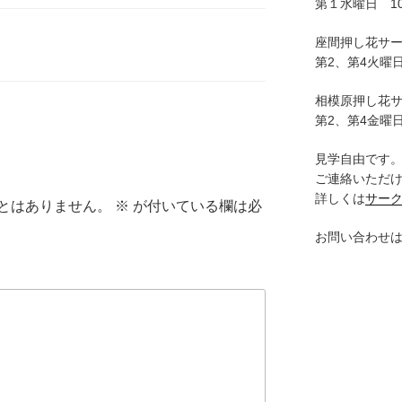
第１水曜日 10:
座間押し花サ
第2、第4火曜日
相模原押し花
第2、第4金曜日
見学自由です
ご連絡いただ
詳しくは
サー
とはありません。
※
が付いている欄は必
お問い合わせ