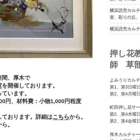
横浜読売カル
室、彩りの丘
横浜読売カル
押し花
師 草
座間、厚木で
よみうりカル
室
を開催しております。
第1、第3日曜日
っています。
第2、第4月曜日
円、材料費：小物1,000円程度
町田押し花サ
。
第2、第4木曜日
しております。詳細は
こちら
から。
第2、第4金曜日
から。
厚木カルチャ