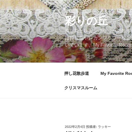
コ
ン
テ
彩りの丘
ン
押し花とレカンフラワーの散歩
ツ
は押し花やレカンフラワーなど
へ
いています。My Favorite
ス
キ
ッ
プ
押し花散歩道
My Favorite R
クリスマスルーム
投
2022年2月4日
投稿者:
ラッキー
稿