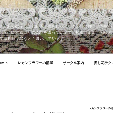
道。彩りの丘（草部睦子主宰押し花サークル）は押し花を中心
お花に関する日々の体験を綴っています。横浜、町田、相模原
 Roomでは押し花額なども展示しています。
oom
レカンフラワーの部屋
サークル案内
押し花テク
レカンフラワーの