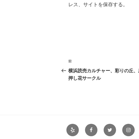
レス、サイトを保存する。
投
前
前
稿
の
横浜読売カルチャー、彩りの丘、
投
押し花サークル
ナ
稿
ビ
ゲ
ー
シ
Yelp
Facebook
Twitter
Insta
ョ