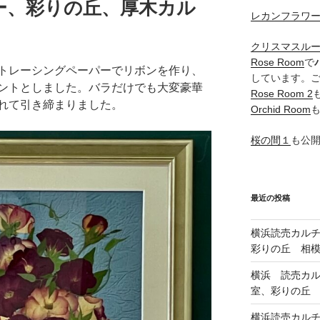
ー、彩りの丘、厚木カル
レカンフラワ
クリスマスル
Rose Room
で
トレーシングペーパーでリボンを作り、
しています。
ントとしました。バラだけでも大変豪華
Rose Room 2
れて引き締まりました。
Orchid Room
桜の間１
も公
最近の投稿
横浜読売カル
彩りの丘 相
横浜 読売カ
室、彩りの丘
横浜読売カル