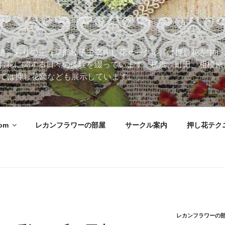
道。彩りの丘（草部睦子主宰押し花サークル）は押し花を中心
お花に関する日々の体験を綴っています。横浜、町田、相模原
 Roomでは押し花額なども展示しています。
oom
レカンフラワーの部屋
サークル案内
押し花テク
レカンフラワーの