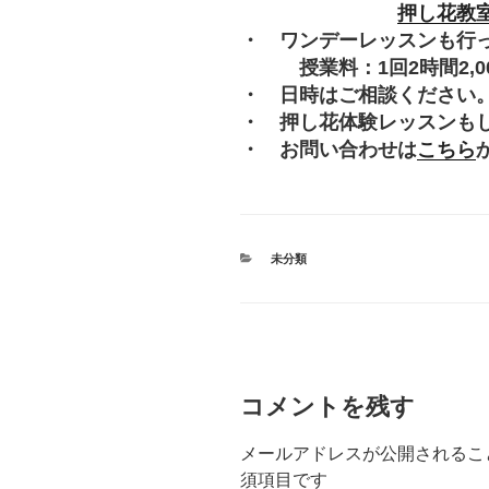
押し花教
・ ワンデーレッスンも行
授業料：1回2時間2,000
・ 日時はご相談ください
・ 押し花体験レッスンも
・ お問い合わせは
こちら
カ
未分類
テ
ゴ
リ
ー
コメントを残す
メールアドレスが公開されるこ
須項目です