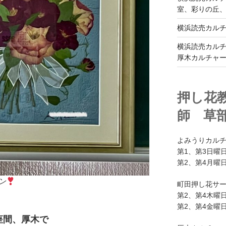
室、彩りの丘
横浜読売カル
横浜読売カル
厚木カルチャ
押し花
師 草
よみうりカル
第1、第3日曜日
第2、第4月曜日
ン
町田押し花サ
第2、第4木曜日
第2、第4金曜日
座間、厚木で