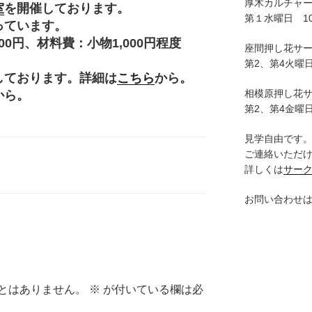
厚木カルチャ
室
を開催しております。
第１水曜日 10:
っています。
円、材料費：小物1,000円程度
座間押し花サ
。
第2、第4火曜日
しております。詳細は
こちら
から。
相模原押し花
から。
第2、第4金曜日
見学自由です
ご連絡いただ
詳しくは
サー
お問い合わせ
とはありません。
※
が付いている欄は必