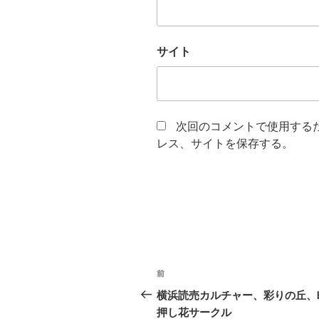
サイト
次回のコメントで使用する
レス、サイトを保存する。
投
前
前
稿
の
横浜読売カルチャー、彩りの丘、
投
押し花サークル