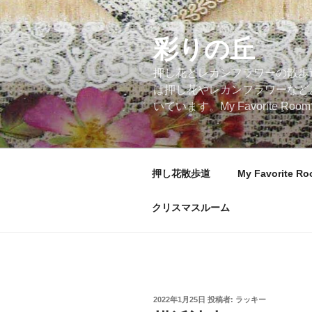
コ
ン
テ
彩りの丘
ン
押し花とレカンフラワーの散歩
ツ
は押し花やレカンフラワーなど
へ
いています。My Favorite
ス
キ
ッ
プ
押し花散歩道
My Favorite R
クリスマスルーム
投
2022年1月25日
投稿者:
ラッキー
稿