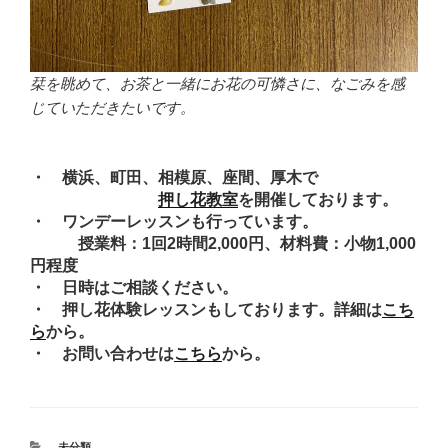
栞を眺めて、お茶と一緒にお花の可憐さに、なごみを感
じていただきたいです。
・ 横浜、町田、相模原、座間、厚木で
押し花教室
を開催しております。
・ ワンデーレッスンも行っています。
授業料：1回2時間2,000円、材料費：小物1,000
円程度
・ 日時はご相談ください。
・ 押し花体験レッスンもしております。詳細は
こち
ら
から。
・ お問い合わせは
こちら
から。
カ
未分類