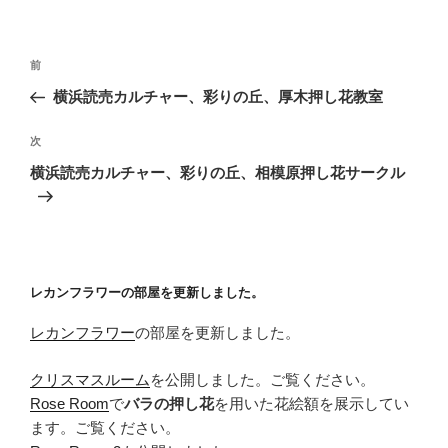
投
前
前
稿
の
横浜読売カルチャー、彩りの丘、厚木押し花教室
ナ
投
ビ
稿
次
次
ゲ
の
横浜読売カルチャー、彩りの丘、相模原押し花サークル
投
ー
稿
シ
ョ
ン
レカンフラワーの部屋を更新しました。
レカンフラワー
の部屋を更新しました。
クリスマスルーム
を公開しました。ご覧ください。
Rose Room
で
バラの押し花
を用いた花絵額を展示してい
ます。ご覧ください。