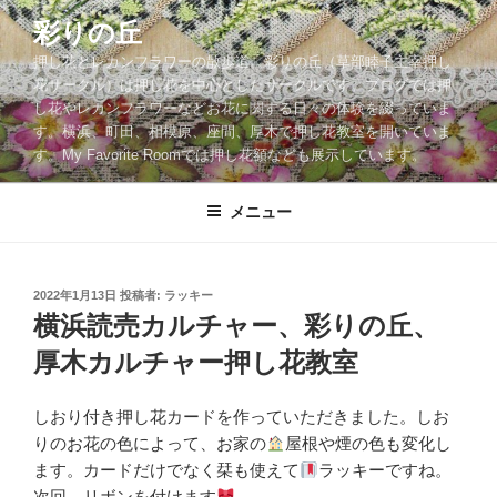
コ
彩りの丘
ン
押し花とレカンフラワーの散歩道。彩りの丘（草部睦子主宰押し
テ
花サークル）は押し花を中心としたサークルです。ブログでは押
ン
し花やレカンフラワーなどお花に関する日々の体験を綴っていま
ツ
す。横浜、町田、相模原、座間、厚木で押し花教室を開いていま
へ
す。My Favorite Roomでは押し花額なども展示しています。
ス
キ
メニュー
ッ
プ
投
2022年1月13日
投稿者:
ラッキー
稿
横浜読売カルチャー、彩りの丘、
日:
厚木カルチャー押し花教室
しおり付き押し花カードを作っていただきました。しお
りのお花の色によって、お家の
屋根や煙の色も変化し
ます。カードだけでなく栞も使えて
ラッキーですね。
次回、リボンを付けます
。