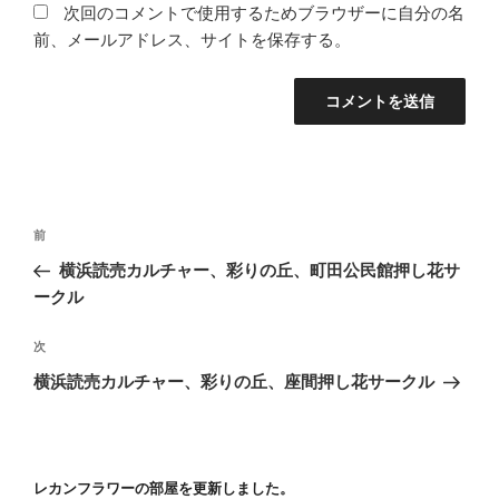
次回のコメントで使用するためブラウザーに自分の名
前、メールアドレス、サイトを保存する。
投
前
前
稿
の
横浜読売カルチャー、彩りの丘、町田公民館押し花サ
ナ
投
ークル
ビ
稿
ゲ
次
次
の
ー
横浜読売カルチャー、彩りの丘、座間押し花サークル
投
シ
稿
ョ
ン
レカンフラワーの部屋を更新しました。