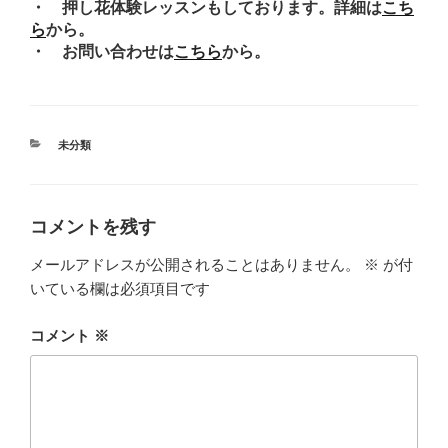
・ 押し花体験レッスンもしております。詳細は
こち
ら
から。
・ お問い合わせは
こちら
から。
カ
未分類
テ
ゴ
リ
ー
コメントを残す
メールアドレスが公開されることはありません。
※
が付
いている欄は必須項目です
コメント
※