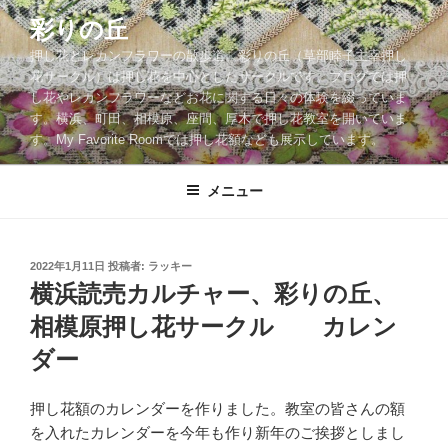
コ
彩りの丘
ン
押し花とレカンフラワーの散歩道。彩りの丘（草部睦子主宰押し
テ
花サークル）は押し花を中心としたサークルです。ブログでは押
ン
し花やレカンフラワーなどお花に関する日々の体験を綴っていま
ツ
す。横浜、町田、相模原、座間、厚木で押し花教室を開いていま
へ
す。My Favorite Roomでは押し花額なども展示しています。
ス
キ
メニュー
ッ
プ
投
2022年1月11日
投稿者:
ラッキー
稿
横浜読売カルチャー、彩りの丘、
日:
相模原押し花サークル カレン
ダー
押し花額のカレンダーを作りました。教室の皆さんの額
を入れたカレンダーを今年も作り新年のご挨拶としまし