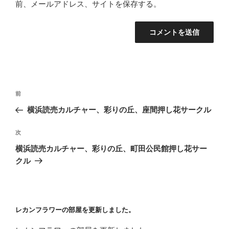
前、メールアドレス、サイトを保存する。
投
前
前
稿
の
横浜読売カルチャー、彩りの丘、座間押し花サークル
ナ
投
ビ
稿
次
次
ゲ
の
横浜読売カルチャー、彩りの丘、町田公民館押し花サー
投
ー
クル
稿
シ
ョ
ン
レカンフラワーの部屋を更新しました。