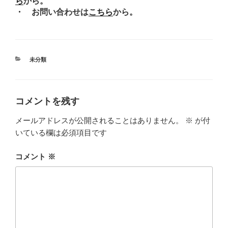
ら
から。
・ お問い合わせは
こちら
から。
カ
未分類
テ
ゴ
リ
ー
コメントを残す
メールアドレスが公開されることはありません。
※
が付
いている欄は必須項目です
コメント
※