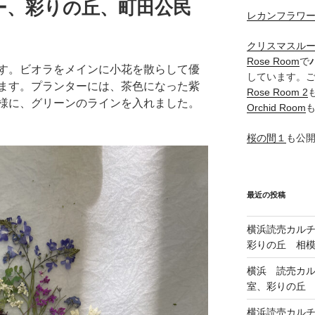
ー、彩りの丘、町田公民
レカンフラワ
クリスマスル
Rose Room
で
す。ビオラをメインに小花を散らして優
しています。
ます。プランターには、茶色になった紫
Rose Room 2
様に、グリーンのラインを入れました。
Orchid Room
桜の間１
も公
最近の投稿
横浜読売カル
彩りの丘 相
横浜 読売カ
室、彩りの丘
横浜読売カル