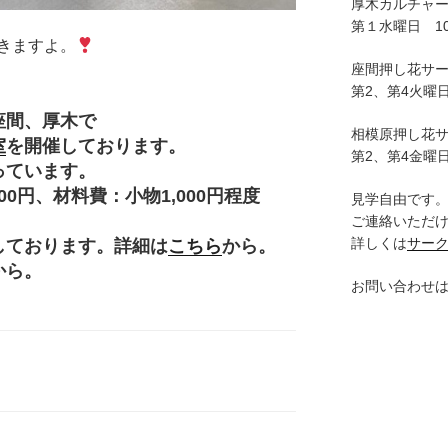
厚木カルチャ
第１水曜日 10:
きますよ。
座間押し花サ
第2、第4火曜日
座間、厚木で
相模原押し花
室
を開催しております。
第2、第4金曜日
っています。
円、材料費：小物1,000円程度
見学自由です
。
ご連絡いただ
詳しくは
サー
しております。詳細は
こちら
から。
から。
お問い合わせ