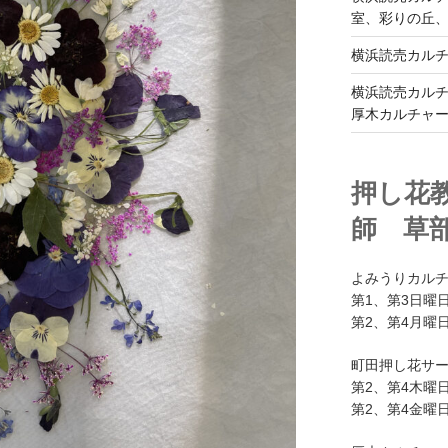
室、彩りの丘
横浜読売カル
横浜読売カル
厚木カルチャ
押し花
師 草
よみうりカル
第1、第3日曜日
第2、第4月曜日
町田押し花サ
第2、第4木曜日
第2、第4金曜日