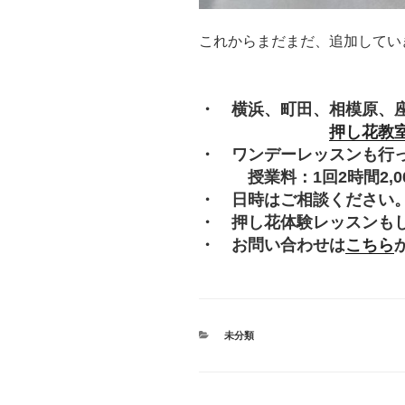
これからまだまだ、追加してい
・ 横浜、町田、相模原、
押し花教
・ ワンデーレッスンも行
授業料：1回2時間2,000
・ 日時はご相談ください
・ 押し花体験レッスンも
・ お問い合わせは
こちら
カ
未分類
テ
ゴ
リ
ー