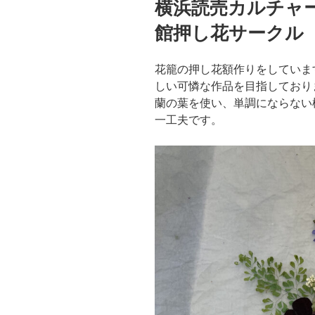
横浜読売カルチャ
日:
館押し花サークル
花籠の押し花額作りをしていま
しい可憐な作品を目指しており
蘭の葉を使い、単調にならない
一工夫です。