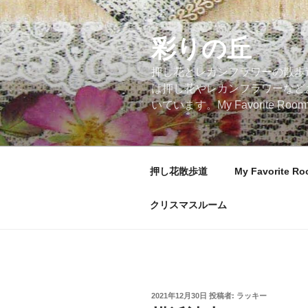
コ
ン
テ
彩りの丘
ン
押し花とレカンフラワーの散歩
ツ
は押し花やレカンフラワーなど
へ
いています。My Favorite
ス
キ
ッ
プ
押し花散歩道
My Favorite R
クリスマスルーム
投
2021年12月30日
投稿者:
ラッキー
稿