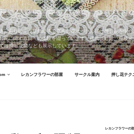
道。彩りの丘（草部睦子主宰押し花サークル）は押し花を中心
お花に関する日々の体験を綴っています。横浜、町田、相模原
 Roomでは押し花額なども展示しています。
oom
レカンフラワーの部屋
サークル案内
押し花テク
レカンフラワーの