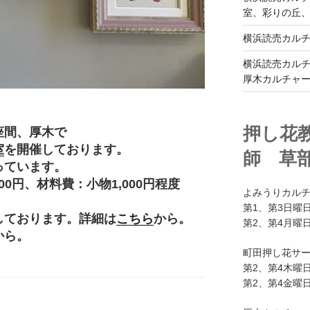
室、彩りの丘
横浜読売カル
横浜読売カル
厚木カルチャ
押し花
座間、厚木で
室
を開催しております。
師 草
っています。
円、材料費：小物1,000円程度
よみうりカル
。
第1、第3日曜日
しております。詳細は
こちら
から。
第2、第4月曜日
から。
町田押し花サ
第2、第4木曜日
第2、第4金曜日