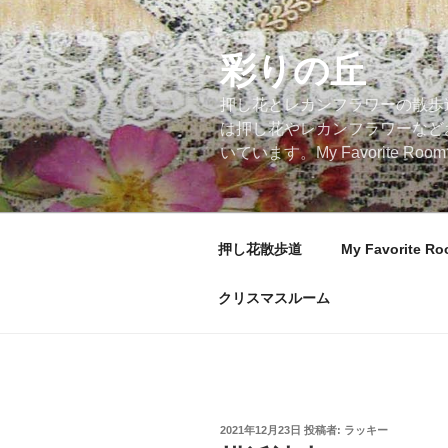
コ
ン
テ
彩りの丘
ン
押し花とレカンフラワーの散歩
ツ
は押し花やレカンフラワーなど
へ
いています。My Favorite
ス
キ
ッ
プ
押し花散歩道
My Favorite R
クリスマスルーム
投
2021年12月23日
投稿者:
ラッキー
稿