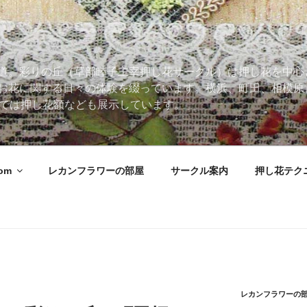
道。彩りの丘（草部睦子主宰押し花サークル）は押し花を中心
お花に関する日々の体験を綴っています。横浜、町田、相模原
 Roomでは押し花額なども展示しています。
oom
レカンフラワーの部屋
サークル案内
押し花テク
レカンフラワーの