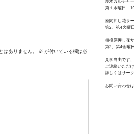
厚木カルチャ
第１水曜日 10:
座間押し花サ
第2、第4火曜日
相模原押し花
第2、第4金曜日
とはありません。
※
が付いている欄は必
見学自由です
ご連絡いただ
詳しくは
サー
お問い合わせ