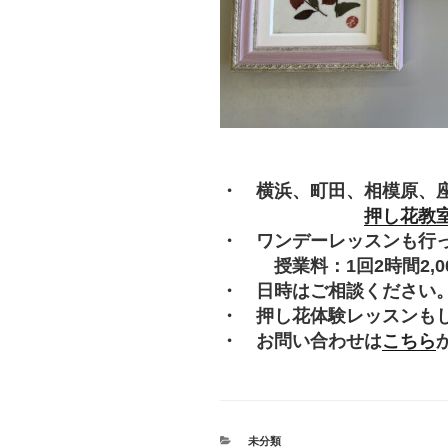
・ 横浜、町田、相模原、
押し花教
・ ワンデーレッスンも行
授業料：1回2時間2,000
・ 日時はご相談ください
・ 押し花体験レッスンも
・ お問い合わせは
こちら
カ
未分類