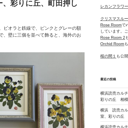
ー、彩りに丘、町田押し
レカンフラワ
クリスマスル
Rose Room
で
。ビオラと鉄線で、ピンクとグレーの額
しています。
で、壁に三個を並べて飾ると、海外のお
Rose Room 2
Orchid Room
桜の間１
も公
最近の投稿
横浜読売カル
彩りの丘 相
横浜 読売カ
室、彩りの丘
横浜読売カル