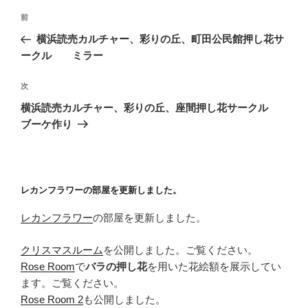
投
前
前
稿
の
横浜読売カルチャー、彩りの丘、町田公民館押し花サ
ナ
投
ークル ミラー
ビ
稿
ゲ
次
次
の
ー
横浜読売カルチャー、彩りの丘、座間押し花サークル
投
シ
ブーケ作り
稿
ョ
ン
レカンフラワーの部屋を更新しました。
レカンフラワー
の部屋を更新しました。
クリスマスルーム
を公開しました。ご覧ください。
Rose Room
で
バラの押し花
を用いた花絵額を展示してい
ます。ご覧ください。
Rose Room 2
も公開しました。