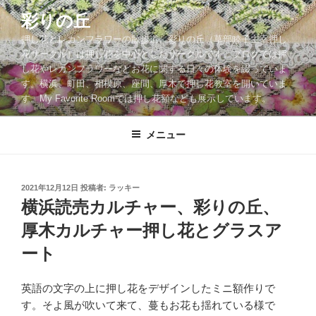
コ
彩りの丘
ン
押し花とレカンフラワーの散歩道。彩りの丘（草部睦子主宰押し
テ
花サークル）は押し花を中心としたサークルです。ブログでは押
ン
し花やレカンフラワーなどお花に関する日々の体験を綴っていま
ツ
す。横浜、町田、相模原、座間、厚木で押し花教室を開いていま
へ
す。My Favorite Roomでは押し花額なども展示しています。
ス
キ
メニュー
ッ
プ
投
2021年12月12日
投稿者:
ラッキー
稿
横浜読売カルチャー、彩りの丘、
日:
厚木カルチャー押し花とグラスア
ート
英語の文字の上に押し花をデザインしたミニ額作りで
す。そよ風が吹いて来て、蔓もお花も揺れている様で