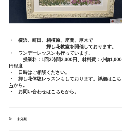
・ 横浜、町田、相模原、座間、厚木で
押し花教室
を開催しております。
・ ワンデーレッスンも行っています。
授業料：1回2時間2,000円、材料費：小物1,000
円程度
・ 日時はご相談ください。
・ 押し花体験レッスンもしております。詳細は
こち
ら
から。
・ お問い合わせは
こちら
から。
カ
未分類
テ
ゴ