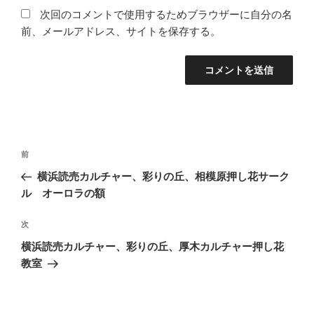
次回のコメントで使用するためブラウザーに自分の名
前、メールアドレス、サイトを保存する。
投
前
前
稿
の
横浜読売カルチャー、彩りの丘、相模原押し花サーク
ナ
投
ル オーロラの額
ビ
稿
ゲ
次
次
の
ー
横浜読売カルチャー、彩りの丘、厚木カルチャー押し花
投
シ
教室
稿
ョ
ン