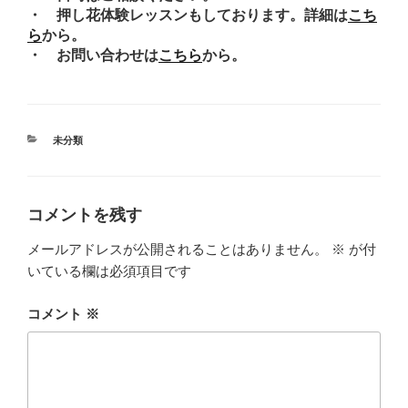
・ 押し花体験レッスンもしております。詳細は
こち
ら
から。
・ お問い合わせは
こちら
から。
カ
未分類
テ
ゴ
リ
ー
コメントを残す
メールアドレスが公開されることはありません。
※
が付
いている欄は必須項目です
コメント
※