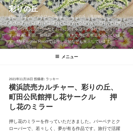
コ
彩りの丘
ン
押し花とレカンフラワーの散歩道。彩りの丘（草部睦子主宰押し
テ
花サークル）は押し花を中心としたサークルです。ブログでは押
ン
し花やレカンフラワーなどお花に関する日々の体験を綴っていま
ツ
す。横浜、町田、相模原、座間、厚木で押し花教室を開いていま
へ
す。My Favorite Roomでは押し花額なども展示しています。
ス
キ
メニュー
ッ
プ
投
2021年11月16日
投稿者:
ラッキー
稿
横浜読売カルチャー、彩りの丘、
日:
町田公民館押し花サークル 押
し花のミラー
押し花のミラーを作っていただきました。バーベナとク
ローバーで、若々しく、夢が有る作品です。旅行で活躍