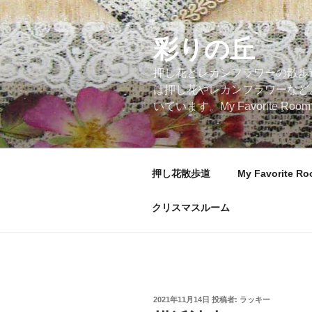
コ
ン
テ
彩りの丘
ン
押し花とレカンフラワーの散歩
ツ
は押し花やレカンフラワーなど
へ
いています。My Favorite
ス
キ
ッ
プ
押し花散歩道
My Favorite R
クリスマスルーム
投
2021年11月14日
投稿者:
ラッキー
稿