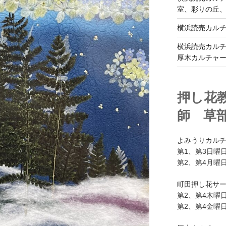
室、彩りの丘
横浜読売カル
横浜読売カル
厚木カルチャ
押し花
師 草
よみうりカル
第1、第3日曜日
第2、第4月曜日
町田押し花サ
第2、第4木曜日
第2、第4金曜日