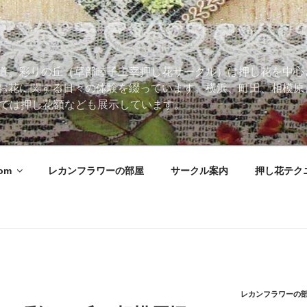
道。彩りの丘（草部睦子主宰押し花サークル）は押し花を中心
お花に関する日々の体験を綴っています。横浜、町田、相模原
 Roomでは押し花額なども展示しています。
oom
レカンフラワーの部屋
サークル案内
押し花テク
レカンフラワーの