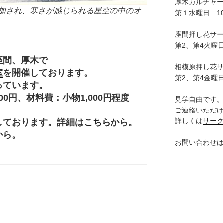
厚木カルチャ
加され、寒さが感じられる星空の中のオ
第１水曜日 10:
座間押し花サ
第2、第4火曜日
座間、厚木で
相模原押し花
室
を開催しております。
第2、第4金曜日
っています。
円、材料費：小物1,000円程度
見学自由です
。
ご連絡いただ
詳しくは
サー
しております。詳細は
こちら
から。
から。
お問い合わせ