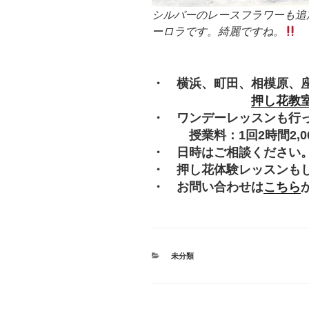
シルバーのレースフラワーも追
ーロラです。綺麗ですね。
・ 横浜、町田、相模原、
押し花教
・ ワンデーレッスンも行
授業料：1回2時間2,000
・ 日時はご相談ください
・ 押し花体験レッスンも
・ お問い合わせは
こちら
カ
未分類
テ
ゴ
リ
ー