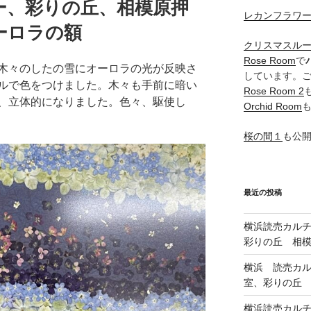
ー、彩りの丘、相模原押
レカンフラワ
ーロラの額
クリスマスル
Rose Room
で
木々のしたの雪にオーロラの光が反映さ
しています。
ルで色をつけました。木々も手前に暗い
Rose Room 2
、立体的になりました。色々、駆使し
Orchid Room
桜の間１
も公
最近の投稿
横浜読売カル
彩りの丘 相
横浜 読売カ
室、彩りの丘
横浜読売カル