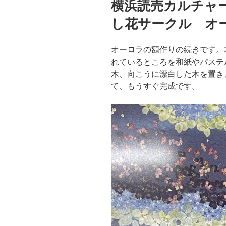
横浜読売カルチャ
日:
し花サークル オ
オーロラの額作りの続きです。
れているところを和紙やパステ
木、向こうに漂白した木を置き
て、もうすぐ完成です。