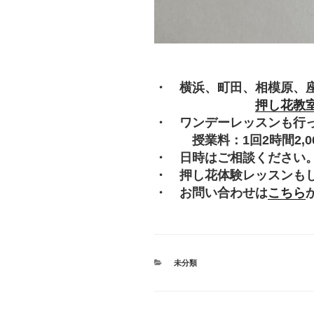
・ 横浜、町田、相模原、
押し花教
・ ワンデーレッスンも行
授業料：1回2時間2,000
・ 日時はご相談ください
・ 押し花体験レッスンも
・ お問い合わせは
こちら
カ
未分類
テ
ゴ
リ
ー