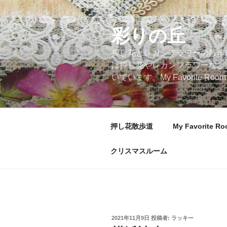
コ
ン
テ
彩りの丘
ン
押し花とレカンフラワーの散歩
ツ
は押し花やレカンフラワーなど
へ
いています。My Favorite
ス
キ
ッ
プ
押し花散歩道
My Favorite R
クリスマスルーム
投
2021年11月9日
投稿者:
ラッキー
稿