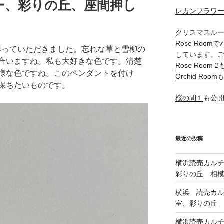
ー、彩りの丘、座間押し
レカンフラワ
クリスマスル
Rose Room
で
作っていただきました。忘れな草と雪柳の
しています。
合いますね。私も大好きな色です。清楚
Rose Room 2
様な色ですね。このペンダントを付け
Orchid Room
保ちたいものです。
桜の間１
も公
最近の投稿
横浜読売カル
彩りの丘 相
横浜 読売カ
室、彩りの丘
横浜読売カル