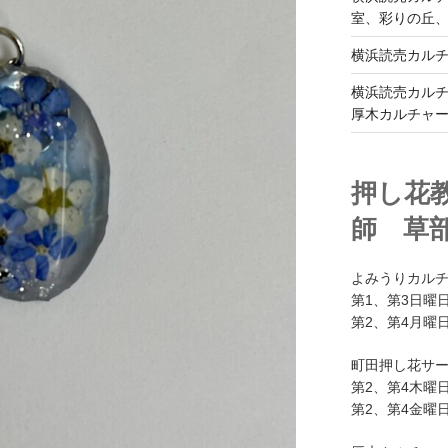
室、彩りの丘
横浜読売カル
横浜読売カル
厚木カルチャ
押し花
師 草
よみうりカル
第1、第3日曜日
第2、第4月曜日
町田押し花サ
第2、第4木曜日
第2、第4金曜日