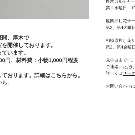
厚木カルチャ
第１水曜日 10:
座間押し花サ
第2、第4火曜日
座間、厚木で
相模原押し花
室
を開催しております。
第2、第4金曜日
っています。
円、材料費：小物1,000円程度
見学自由です
ご連絡いただ
。
詳しくは
サー
しております。詳細は
こちら
から。
から。
お問い合わせ