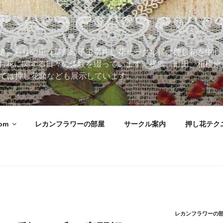
道。彩りの丘（草部睦子主宰押し花サークル）は押し花を中心
お花に関する日々の体験を綴っています。横浜、町田、相模原
 Roomでは押し花額なども展示しています。
oom
レカンフラワーの部屋
サークル案内
押し花テク
レカンフラワーの