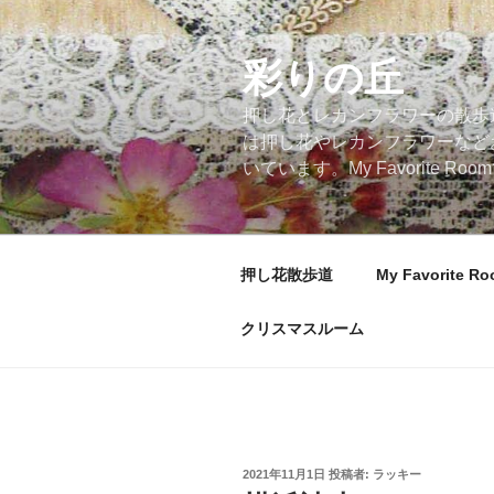
コ
ン
テ
彩りの丘
ン
押し花とレカンフラワーの散歩
ツ
は押し花やレカンフラワーなど
へ
いています。My Favorite
ス
キ
ッ
プ
押し花散歩道
My Favorite R
クリスマスルーム
投
2021年11月1日
投稿者:
ラッキー
稿