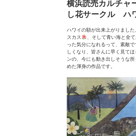
横浜読売カルチャ
日:
し花サークル ハ
ハワイの額が出来上がりました
スカス
、そして青い海と全て
った気分になれるって、素敵で
しくなり、皆さんに早く見てほ
ンの、今にも動き出しそうな所
めた渾身の作品です。