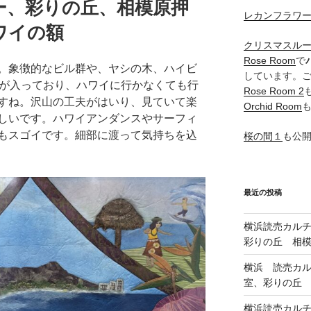
ー、彩りの丘、相模原押
レカンフラワ
ワイの額
クリスマスル
Rose Room
で
。象徴的なビル群や、ヤシの木、ハイビ
しています。
が入っており、ハワイに行かなくても行
Rose Room 2
すね。沢山の工夫がはいり、見ていて楽
Orchid Room
しいです。ハワイアンダンスやサーフィ
もスゴイです。細部に渡って気持ちを込
桜の間１
も公
最近の投稿
横浜読売カル
彩りの丘 相
横浜 読売カ
室、彩りの丘
横浜読売カル