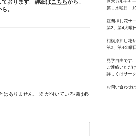
厚木カルチャ
しております。詳細は
こちら
から。
第１水曜日 10:
から。
座間押し花サ
第2、第4火曜日
相模原押し花
第2、第4金曜日
見学自由です
ご連絡いただ
詳しくは
サー
お問い合わせ
とはありません。
※
が付いている欄は必