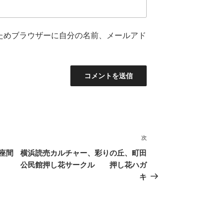
ためブラウザーに自分の名前、メールアド
次
次
の
座間
横浜読売カルチャー、彩りの丘、町田
投
公民館押し花サークル 押し花ハガ
稿
キ