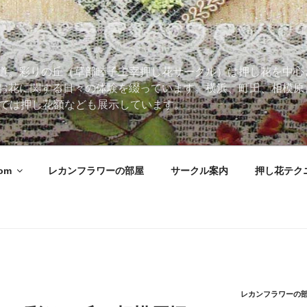
道。彩りの丘（草部睦子主宰押し花サークル）は押し花を中心
お花に関する日々の体験を綴っています。横浜、町田、相模原
 Roomでは押し花額なども展示しています。
oom
レカンフラワーの部屋
サークル案内
押し花テク
レカンフラワーの