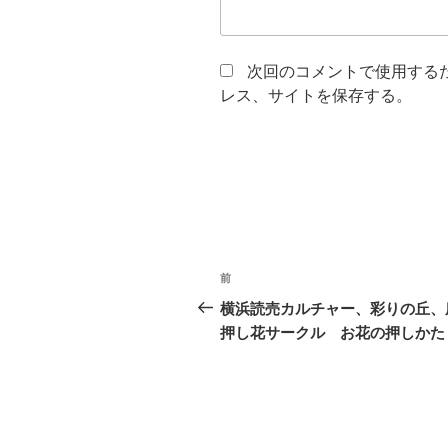
次回のコメントで使用する
レス、サイトを保存する。
投
前
前
稿
の
横浜読売カルチャー、彩りの丘、
投
押し花サークル お花の押しかた
ナ
稿
ビ
ゲ