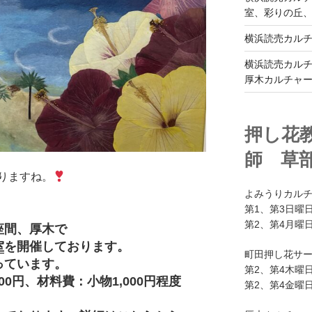
室、彩りの丘
横浜読売カル
横浜読売カル
厚木カルチャ
押し花
師 草
りますね。
よみうりカル
第1、第3日曜日
第2、第4月曜日
座間、厚木で
室
を開催しております。
町田押し花サ
っています。
第2、第4木曜日
円、材料費：小物1,000円程度
第2、第4金曜日
。