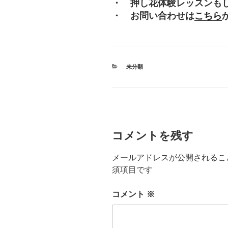
・ 押し花体験レッスンも
・ お問い合わせは
こちら
カ
未分類
テ
ゴ
リ
ー
コメントを残す
メールアドレスが公開されるこ
須項目です
コメント
※