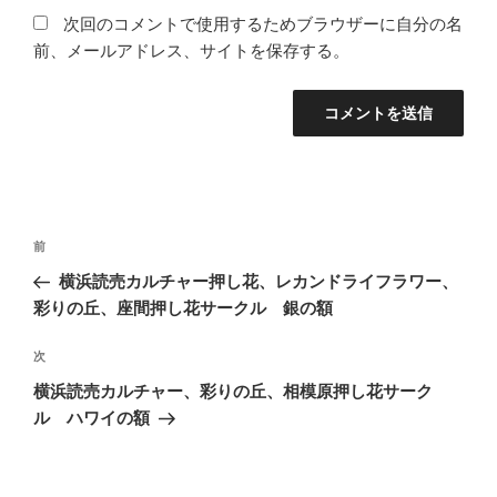
次回のコメントで使用するためブラウザーに自分の名
前、メールアドレス、サイトを保存する。
投
前
前
稿
の
横浜読売カルチャー押し花、レカンドライフラワー、
ナ
投
彩りの丘、座間押し花サークル 銀の額
ビ
稿
ゲ
次
次
の
ー
横浜読売カルチャー、彩りの丘、相模原押し花サーク
投
シ
ル ハワイの額
稿
ョ
ン