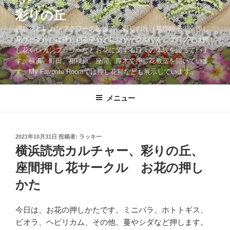
コ
彩りの丘
ン
押し花とレカンフラワーの散歩道。彩りの丘（草部睦子主宰押し
テ
花サークル）は押し花を中心としたサークルです。ブログでは押
ン
し花やレカンフラワーなどお花に関する日々の体験を綴っていま
ツ
す。横浜、町田、相模原、座間、厚木で押し花教室を開いていま
へ
す。My Favorite Roomでは押し花額なども展示しています。
ス
キ
メニュー
ッ
プ
投
2021年10月31日
投稿者:
ラッキー
稿
横浜読売カルチャー、彩りの丘、
日:
座間押し花サークル お花の押し
かた
今日は、お花の押しかたです。ミニバラ、ホトトギス、
ビオラ、ヘピリカム、その他、蔓やシダなど押します。