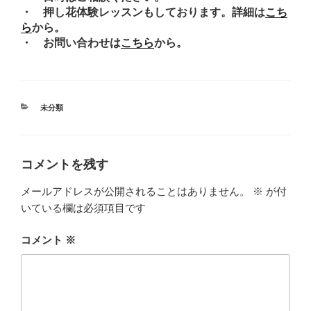
・ 押し花体験レッスンもしております。詳細は
こち
ら
から。
・ お問い合わせは
こちら
から。
カ
未分類
テ
ゴ
リ
ー
コメントを残す
メールアドレスが公開されることはありません。
※
が付
いている欄は必須項目です
コメント
※