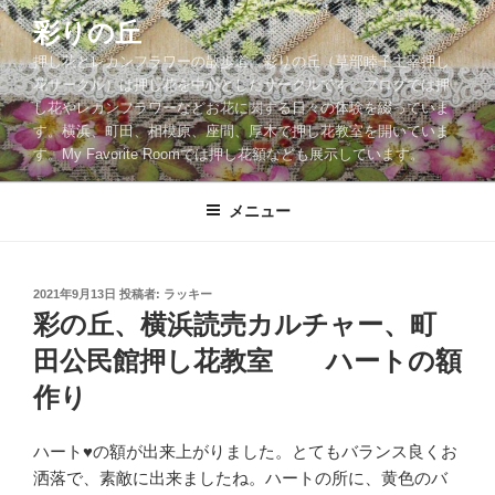
コ
彩りの丘
ン
押し花とレカンフラワーの散歩道。彩りの丘（草部睦子主宰押し
テ
花サークル）は押し花を中心としたサークルです。ブログでは押
ン
し花やレカンフラワーなどお花に関する日々の体験を綴っていま
ツ
す。横浜、町田、相模原、座間、厚木で押し花教室を開いていま
へ
す。My Favorite Roomでは押し花額なども展示しています。
ス
キ
メニュー
ッ
プ
投
2021年9月13日
投稿者:
ラッキー
稿
彩の丘、横浜読売カルチャー、町
日:
田公民館押し花教室 ハートの額
作り
ハート
♥️
の額が出来上がりました。とてもバランス良くお
洒落で、素敵に出来ましたね。ハートの所に、黄色のバ