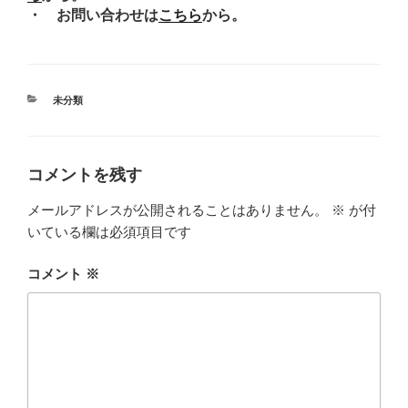
・ お問い合わせは
こちら
から。
カ
未分類
テ
ゴ
リ
ー
コメントを残す
メールアドレスが公開されることはありません。
※
が付
いている欄は必須項目です
コメント
※