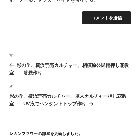
前、メールアドレス、サイトを保存する。
投
前
前
稿
の
彩の丘、横浜読売カルチャー、相模原公民館押し花教
ナ
投
室 箸袋作り
ビ
稿
ゲ
次
次
の
ー
彩の丘、横浜読売カルチャー、厚木カルチャー押し花教
投
シ
室 UV液でペンダントトップ作り
稿
ョ
ン
レカンフラワーの部屋を更新しました。