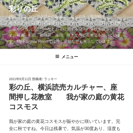
コ
彩りの丘
ン
押し花とレカンフラワーの散歩道。彩りの丘（草部睦子主宰押し
テ
花サークル）は押し花を中心としたサークルです。ブログでは押
ン
し花やレカンフラワーなどお花に関する日々の体験を綴っていま
ツ
す。横浜、町田、相模原、座間、厚木で押し花教室を開いていま
へ
す。My Favorite Roomでは押し花額なども展示しています。
ス
キ
メニュー
ッ
プ
投
2021年9月11日
投稿者:
ラッキー
稿
彩の丘、横浜読売カルチャー、座
日:
間押し花教室 我が家の庭の黄花
コスモス
我が家の庭の黄花コスモスが賑やかに咲いています。完
全に秋ですね。今日は残暑で、気温が30度あり、湿度も