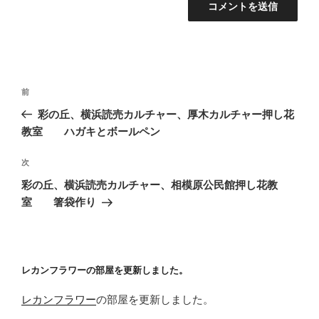
投
前
前
稿
の
彩の丘、横浜読売カルチャー、厚木カルチャー押し花
ナ
投
教室 ハガキとボールペン
ビ
稿
ゲ
次
次
の
ー
彩の丘、横浜読売カルチャー、相模原公民館押し花教
投
シ
室 箸袋作り
稿
ョ
ン
レカンフラワーの部屋を更新しました。
レカンフラワー
の部屋を更新しました。