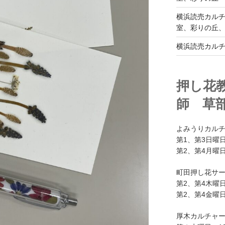
横浜読売カル
室、彩りの丘
横浜読売カル
押し花
師 草
よみうりカル
第1、第3日曜日
第2、第4月曜日
町田押し花サ
第2、第4木曜日
第2、第4金曜日
厚木カルチャ