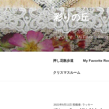
コ
ン
テ
彩りの丘
ン
押し花とレカンフラワーの散歩
ツ
は押し花やレカンフラワーなど
へ
いています。My Favorite
ス
キ
ッ
プ
押し花散歩道
My Favorite R
クリスマスルーム
投
2021年9月11日
投稿者:
ラッキー
稿