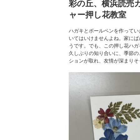
彩の丘、横浜読売
日:
ャー押し花教室 
ハガキとボールペンを作ってい
いてはいけませんよね。家にば
うです。でも、この押し花ハガ
久しぶりの知り合いに、季節の
ションが取れ、友情が深まりそ