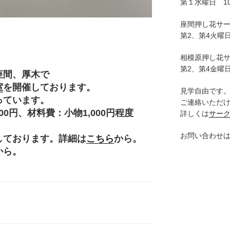
第１水曜日 10:
座間押し花サ
第2、第4火曜日
相模原押し花
第2、第4金曜日
座間、厚木で
室
を開催しております。
見学自由です
っています。
ご連絡いただ
円、材料費：小物1,000円程度
詳しくは
サー
。
お問い合わせ
しております。詳細は
こちら
から。
から。