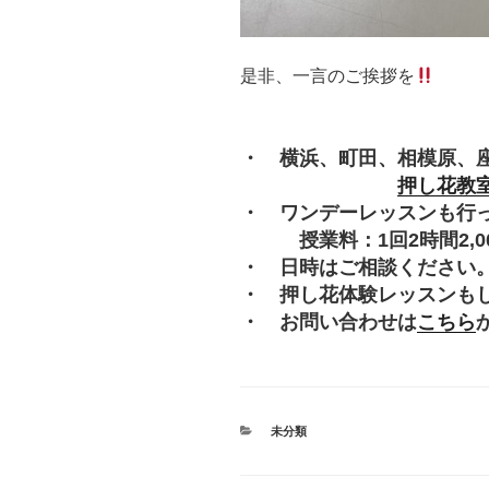
是非、一言のご挨拶を
・ 横浜、町田、相模原、
押し花教
・ ワンデーレッスンも行
授業料：1回2時間2,000
・ 日時はご相談ください
・ 押し花体験レッスンも
・ お問い合わせは
こちら
カ
未分類
テ
ゴ
リ