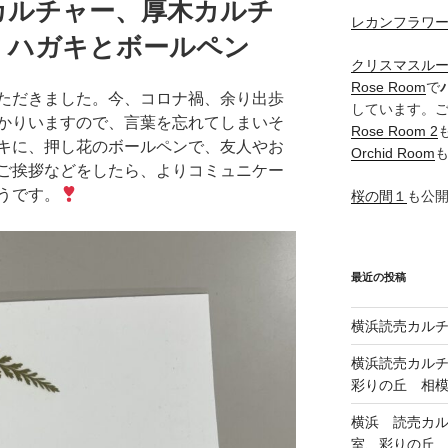
カルチャー、厚木カルチ
レカンフラワ
ハガキとボールペン
クリスマスル
Rose Room
で
ただきました。今、コロナ禍、余り出歩
しています。
かりいますので、言葉を忘れてしまいそ
Rose Room 2
キに、押し花のボールペンで、友人やお
Orchid Room
ご挨拶などをしたら、よりコミュニケー
うです。
桜の間１
も公
最近の投稿
横浜読売カル
横浜読売カル
彩りの丘 相
横浜 読売カ
室、彩りの丘