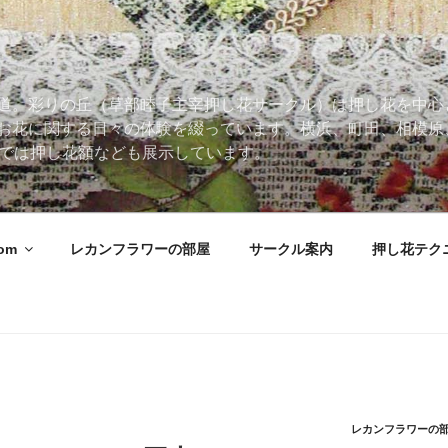
道。彩りの丘（草部睦子主宰押し花サークル）は押し花を中心
お花に関する日々の体験を綴っています。横浜、町田、相模原
 Roomでは押し花額なども展示しています。
oom
レカンフラワーの部屋
サークル案内
押し花テク
レカンフラワーの