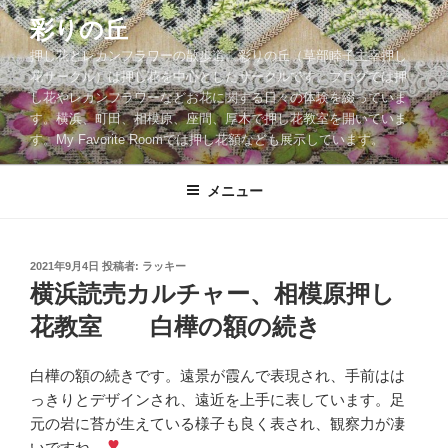
コ
彩りの丘
ン
押し花とレカンフラワーの散歩道。彩りの丘（草部睦子主宰押し
テ
花サークル）は押し花を中心としたサークルです。ブログでは押
ン
し花やレカンフラワーなどお花に関する日々の体験を綴っていま
ツ
す。横浜、町田、相模原、座間、厚木で押し花教室を開いていま
へ
す。My Favorite Roomでは押し花額なども展示しています。
ス
キ
メニュー
ッ
プ
投
2021年9月4日
投稿者:
ラッキー
稿
横浜読売カルチャー、相模原押し
日:
花教室 白樺の額の続き
白樺の額の続きです。遠景が霞んで表現され、手前はは
っきりとデザインされ、遠近を上手に表しています。足
元の岩に苔が生えている様子も良く表され、観察力が凄
いですね。