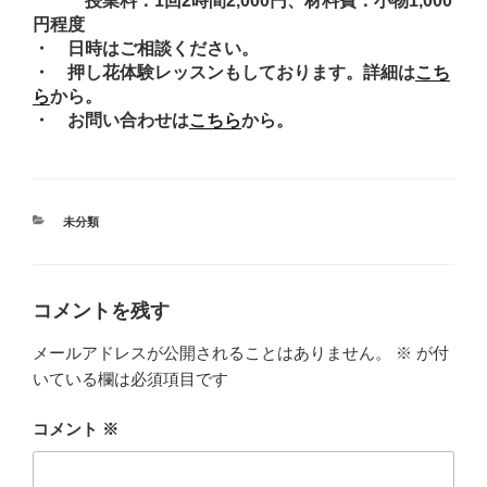
授業料：1回2時間2,000円、材料費：小物1,000
円程度
・ 日時はご相談ください。
・ 押し花体験レッスンもしております。詳細は
こち
ら
から。
・ お問い合わせは
こちら
から。
カ
未分類
テ
ゴ
リ
ー
コメントを残す
メールアドレスが公開されることはありません。
※
が付
いている欄は必須項目です
コメント
※