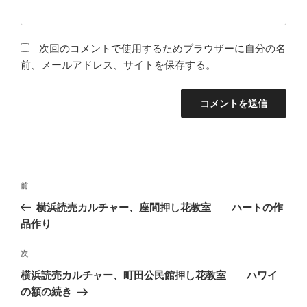
次回のコメントで使用するためブラウザーに自分の名
前、メールアドレス、サイトを保存する。
投
前
前
稿
の
横浜読売カルチャー、座間押し花教室 ハートの作
ナ
投
品作り
ビ
稿
ゲ
次
次
の
ー
横浜読売カルチャー、町田公民館押し花教室 ハワイ
投
シ
の額の続き
稿