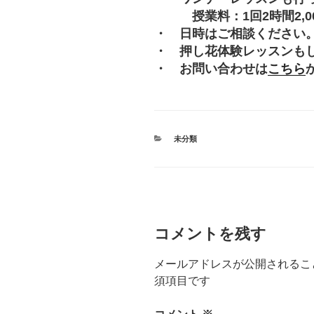
授業料：1回2時間2,000
・ 日時はご相談ください
・ 押し花体験レッスンも
・ お問い合わせは
こちら
カ
未分類
テ
ゴ
リ
ー
コメントを残す
メールアドレスが公開されるこ
須項目です