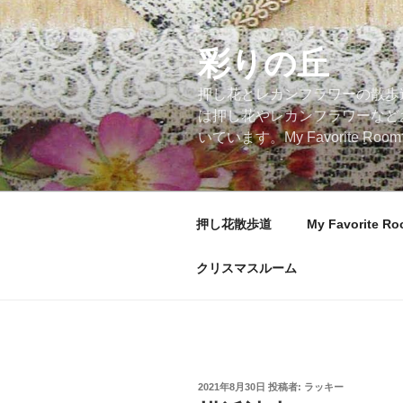
コ
ン
テ
彩りの丘
ン
押し花とレカンフラワーの散歩
ツ
は押し花やレカンフラワーなど
へ
いています。My Favorite
ス
キ
ッ
プ
押し花散歩道
My Favorite R
クリスマスルーム
投
2021年8月30日
投稿者:
ラッキー
稿