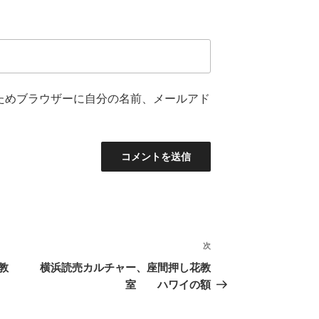
ためブラウザーに自分の名前、メールアド
次
次
の
教
横浜読売カルチャー、座間押し花教
投
室 ハワイの額
稿