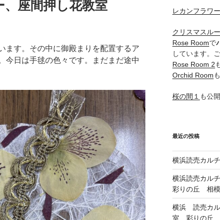
ャー、座間押し花教室
レカンフラワ
クリスマスル
Rose Room
で
います。その中に御殿まりを配置するア
しています。
。今日は手毬の色々です。まだまだ途中
Rose Room 2
Orchid Room
桜の間１
も公
最近の投稿
横浜読売カル
横浜読売カル
彩りの丘 相
横浜 読売カ
室、彩りの丘