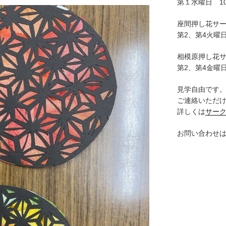
第１水曜日 10:
座間押し花サ
第2、第4火曜日
相模原押し花
第2、第4金曜日
見学自由です
ご連絡いただ
詳しくは
サー
お問い合わせ