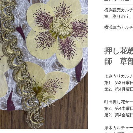
横浜読売カル
室、彩りの丘
横浜読売カル
押し花
師 草
よみうりカル
第1、第3日曜日
第2、第4月曜日
町田押し花サ
第2、第4木曜日
第2、第4金曜日
厚木カルチャ