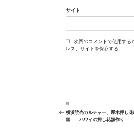
サイト
次回のコメントで使用する
レス、サイトを保存する。
投
前
前
稿
の
横浜読売カルチャー、厚木押し花
投
室 ハワイの押し花額作り
ナ
稿
ビ