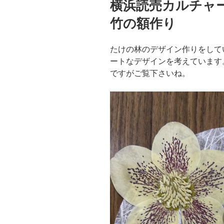
横浜読売カルチ
日:
竹の額作り
たけの林のデザイン作りをして
ートなデザインを考えています
ですがご覧下さいね。