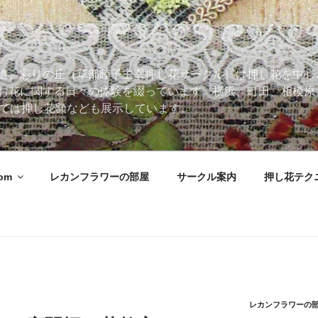
道。彩りの丘（草部睦子主宰押し花サークル）は押し花を中心
お花に関する日々の体験を綴っています。横浜、町田、相模原
 Roomでは押し花額なども展示しています。
oom
レカンフラワーの部屋
サークル案内
押し花テク
レカンフラワーの