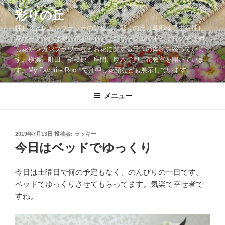
コ
彩りの丘
ン
押し花とレカンフラワーの散歩道。彩りの丘（草部睦子主宰押し
テ
花サークル）は押し花を中心としたサークルです。ブログでは押
ン
し花やレカンフラワーなどお花に関する日々の体験を綴っていま
ツ
す。横浜、町田、相模原、座間、厚木で押し花教室を開いていま
へ
す。My Favorite Roomでは押し花額なども展示しています。
ス
キ
メニュー
ッ
プ
投
2019年7月13日
投稿者:
ラッキー
稿
今日はベッドでゆっくり
日:
今日は土曜日で何の予定もなく、のんびりの一日です。
ベッドでゆっくりさせてもらってます。気楽で幸せ者で
すね。