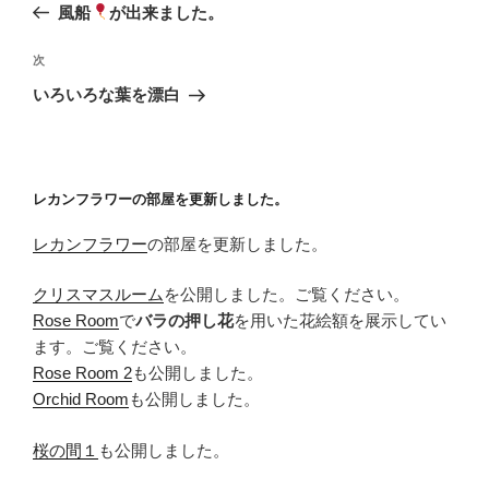
の
風船
が出来ました。
ナ
投
ビ
稿
次
次
ゲ
の
いろいろな葉を漂白
投
ー
稿
シ
ョ
レカンフラワーの部屋を更新しました。
ン
レカンフラワー
の部屋を更新しました。
クリスマスルーム
を公開しました。ご覧ください。
Rose Room
で
バラの押し花
を用いた花絵額を展示してい
ます。ご覧ください。
Rose Room 2
も公開しました。
Orchid Room
も公開しました。
桜の間１
も公開しました。