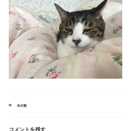
カ
未分類
テ
ゴ
リ
ー
コメントを残す