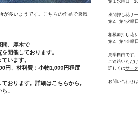
第１水曜日 10:
所が多いようです。こちらの作品で暑気
座間押し花サ
第2、第4火曜日
相模原押し花
第2、第4金曜日
座間、厚木で
室
を開催しております。
見学自由です
っています。
ご連絡いただ
円、材料費：小物1,000円程度
詳しくは
サー
。
お問い合わせ
しております。詳細は
こちら
から。
から。