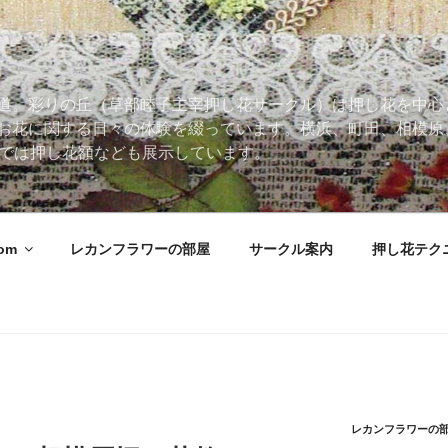
道。彩りの丘（草部睦子主宰押し花サークル）は押し花を中心
お花に関する日々の体験を綴っています。横浜、町田、相模原
 Roomでは押し花額なども展示しています。
oom
レカンフラワーの部屋
サークル案内
押し花テク
レカンフラワーの