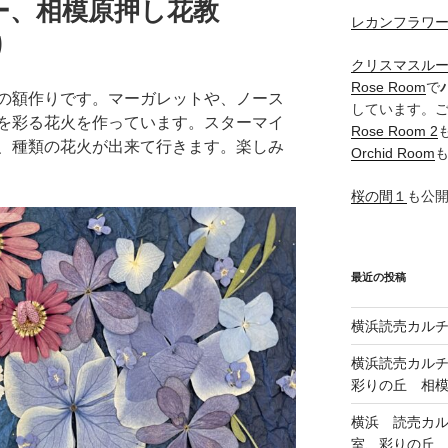
ー、相模原押し花教
レカンフラワ
り
クリスマスル
Rose Room
で
の額作りです。マーガレットや、ノース
しています。
を彩る花火を作っています。スターマイ
Rose Room 2
、種類の花火が出来て行きます。楽しみ
Orchid Room
桜の間１
も公
最近の投稿
横浜読売カル
横浜読売カル
彩りの丘 相
横浜 読売カ
室、彩りの丘