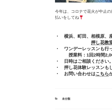
今年は、コロナで花火が中止の
払いをしてね
・ 横浜、町田、相模原、
押し花教
・ ワンデーレッスンも行
授業料：1回2時間2,000
・ 日時はご相談ください
・ 押し花体験レッスンも
・ お問い合わせは
こちら
カ
未分類
テ
ゴ
リ