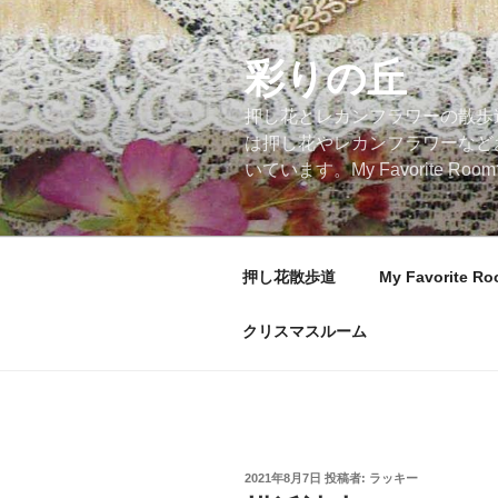
コ
ン
テ
彩りの丘
ン
押し花とレカンフラワーの散歩
ツ
は押し花やレカンフラワーなど
へ
いています。My Favorite
ス
キ
ッ
プ
押し花散歩道
My Favorite R
クリスマスルーム
投
2021年8月7日
投稿者:
ラッキー
稿