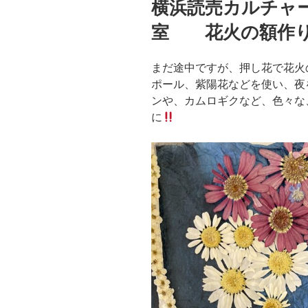
横浜読売カルチャ
日:
室 花火の額作
まだ途中ですが、押し花で花火
ポール、紫陽花などを使い、夜
ンや、カムロギクなど、色々な
に