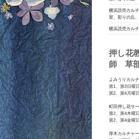
横浜読売カル
室、彩りの丘
横浜読売カル
押し花
師 草
よみうりカル
第1、第3日曜日
第2、第4月曜日
町田押し花サ
第2、第4木曜日
第2、第4金曜日
厚木カルチャ